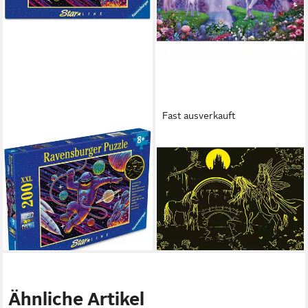
Fast ausverkauft
RAVENSBURGER
RAVENSBURGER
Puzzle 200 Teile Kinder
Puzzle Ravensburger
Puzzle XXL Ausflug ins All
Kinderpuzzle - 12903
12004266, Puzzleteile
Magische Einhornnacht -...,
21,20 €
200 Puzzleteile
lieferbar - in 2-3 Werktagen bei dir
ab 19,06 €
lieferbar - in 3-4 Werktagen bei dir
Ähnliche Artikel