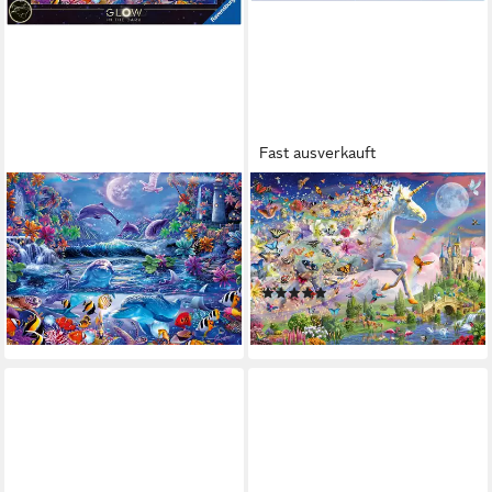
Fast ausverkauft
RAVENSBURGER
RAVENSBURGER
Puzzle Glow in the Dark, Im
Puzzle Star Line, Leuchtendes
Zauber des Mondlichts, 500
Schmetterlingseinhorn, 200
Puzzleteile, Made in Germany
Puzzleteile, Made in Germany
(1)
ab 21,73 €
ab 19,06 €
lieferbar - in 3-4 Werktagen bei dir
lieferbar - in 3-4 Werktagen bei dir