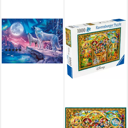
RAVENSBURGER
Puzzle Glow in the Dark, Wolf
im Nordlicht, 500 Puzzleteile,
Made in Germany
(2)
ab 21,73 €
lieferbar - in 3-4 Werktagen bei dir
RAVENSBURGER
Puzzle Disney Classics, Die
schönsten Disney Themen,