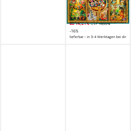
1000 Puzzleteile, Made in
Germany
(2)
ab 14,21 €
UVP
16,99 €
-16%
lieferbar - in 3-4 Werktagen bei dir