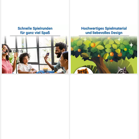
RAVENSBURGER
RAVENSBURGER
Spiel Kuhhandel - Festival,
Spiel Garten-Gauner,
Kartenspiel, Made in Europe
Kinderspiel, Made in Europe
(1)
ab 19,99 €
UVP
29,99 €
ab 12,97 €
-33%
lieferbar - in 2-3 Werktagen bei dir
lieferbar - in 3-4 Werktagen bei dir