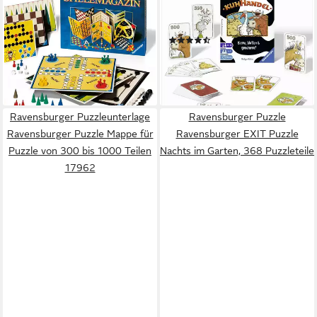
Spiel Ravensburger 26301
Spiel Kuhhandel - Bieten,
SpieleMagazin,
bluffen & gewinnen!
(2)
Spielesammlung aus Holz,
15,99 €
Ravensburger 26301
leider ausverkauft
ab 23,91 €
SpieleMagazin,
leider ausverkauft
Spielesammlung, Made in
Europe
Ravensburger Puzzleunterlage
Ravensburger Puzzle
Ravensburger Puzzle Mappe für
Ravensburger EXIT Puzzle
Puzzle von 300 bis 1000 Teilen
Nachts im Garten, 368 Puzzleteile
17962