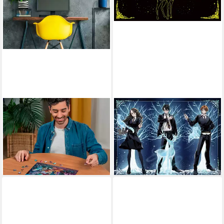
RAVENSBURGER
RAVENSBURGER
Puzzle Star Line, Pilze im
Puzzle Harry Potter -
Mondschein, 500 Puzzleteile,
Leuchtender Patronus, 500
Made in Germany
Puzzleteile, Made in Germany
ab 21,73 €
ab 21,73 €
lieferbar - in 3-4 Werktagen bei dir
lieferbar - in 3-4 Werktagen bei dir