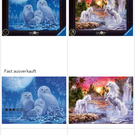
Fast ausverkauft
RAVENSBURGER
RAVENSBURGER
Puzzle Glow in the Dark,
Puzzle Glow in the Dark,
Eulen im Mondschein, 500
Einhörner am Fluss, 500
Puzzleteile, Made in Germany
Puzzleteile, Made in Germany
(1)
ab 21,73 €
ab 21,73 €
lieferbar - in 3-4 Werktagen bei dir
lieferbar - in 3-4 Werktagen bei dir