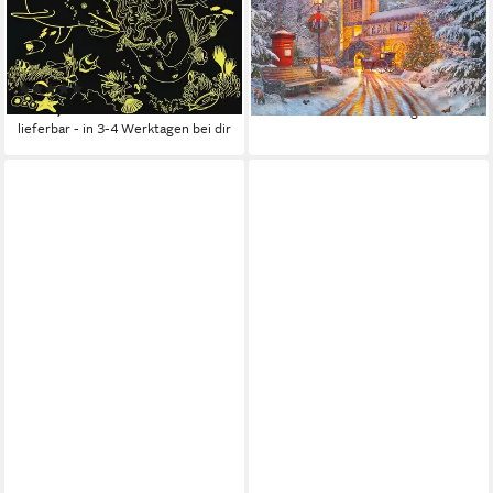
Unterwasserparadies, 200
in the dark Funkelnde
Puzzleteile, leuchtet im
Weihnachten 12000481, 500
Dunkeln, Made in Germany
Puzzleteile
(33)
ab 21,73 €
ab 19,06 €
lieferbar - in 3-4 Werktagen bei dir
lieferbar - in 3-4 Werktagen bei dir