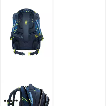
COOCAZOO
Schulrucksack Porter,
Polyester
(3)
ab 139,99 €
UVP
159,99 €