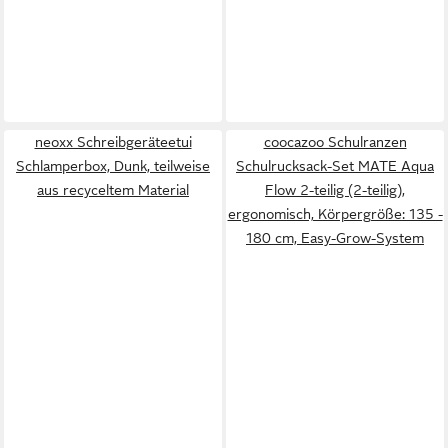
neoxx Schreibgeräteetui
coocazoo Schulranzen
Schlamperbox, Dunk, teilweise
Schulrucksack-Set MATE Aqua
aus recyceltem Material
Flow 2-teilig (2-teilig),
ergonomisch, Körpergröße: 135 -
180 cm, Easy-Grow-System