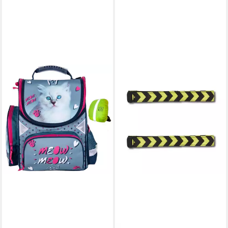
GOLDKIDS
Schulranzen Schulrucksack
Teenager (Kinderrucksack, für
Jungen und Mädchen), mit
Regenschutz
54,50 €
lieferbar - in 2-3 Werktagen bei dir