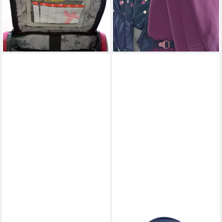
112,99 €
tlg)
UVP
187,97 €
59,00 €
UVP
119,00 €
-40%
lieferbar - in 2-3 Werktagen bei dir
-50%
lieferbar - in 3-4 Werktagen bei dir