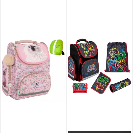
GOLDKIDS
Schulranzen Schulrucksack
Teenager (Kinderrucksack für,
Jungen und Mädchen), mit
Regenschutz
58,50 €
lieferbar - in 2-3 Werktagen bei dir