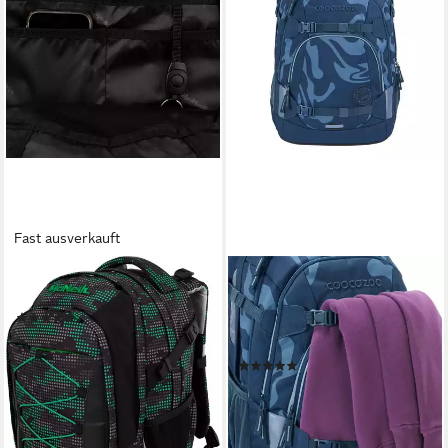
Fast ausverkauft
MCNEILL
COOCAZOO
Schulrucksack Luca
Schulranzen Schulrucksack-
(1)
Set MATE, Mäppchen
ab 99,99 €
UVP
119,95 €
Sporttasche (3-tlg)
-17%
(2)
lieferbar - in 2-3 Werktagen bei dir
145,99 €
UVP
209,97 €
+3
-30%
lieferbar - in 2-3 Werktagen bei dir