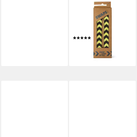
SATCH
Schulrucksack Swaps 2er Set
für Pack Schulrucksack ready
to swap Danger (2-tlg),
individuell kombinierbar
(3)
14,99 €
lieferbar - in 2-3 Werktagen bei dir
+37