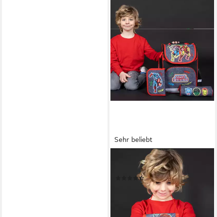
Sehr beliebt
UNDERCOVER
Schulranzen Clou (Set, 5-tlg)
(22)
62,96 €
lieferbar - in 1-2 Werktagen bei dir
+1