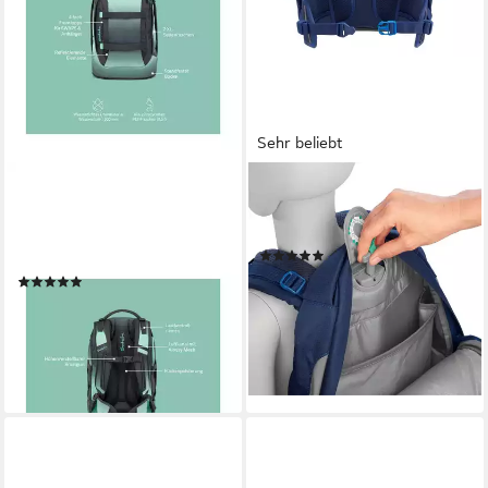
Sehr beliebt
SATCH
COOCAZOO
Schulrucksack pack (1-tlg),
Schulrucksack MATE, 30 Liter
größenverstellbares
(1-tlg)
(35)
Rückensystem
ab 89,99 €
UVP
139,00 €
(18)
ab 124,00 €
UVP
139,99 €
-35%
lieferbar - in 2-3 Werktagen bei dir
-11%
lieferbar - in 2-3 Werktagen bei dir
+20
+27