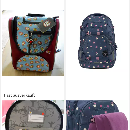
Fast ausverkauft
ARTRA
COOCAZOO
Schulranzen Schulranzen Set
Schulranzen Schulrucksack-
Frisky Blau Schulrucksack
Set MATE, Mäppchen
Sportrucksack Rucksack (5-
Turnbeutel (3-tlg)