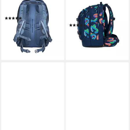
Schulrucksack EVERY, 30
Schulrucksack Pack (3tlg, inkl.
Liter (1-tlg)
Schlamperbox und
(6)
Sporttasche)
ab 89,99 €
UVP
99,99 €
(33)
183,99 €
-10%
UVP
209,97 €
lieferbar - in 2-3 Werktagen bei dir
-12%
lieferbar - in 2-3 Werktagen bei dir
+7
+20