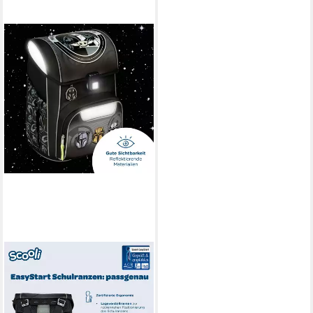
SCOOLI
Schulranzen Easy Start (Set,
5-tlg)
(14)