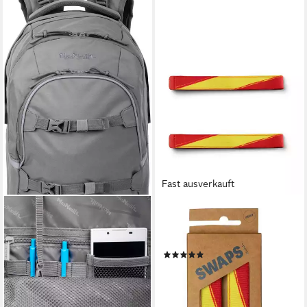
Fast ausverkauft
SATCH
Schulranzen SWAPS (1-tlg),
zum Individualisieren
(3)
9,99 €
lieferbar - in 3-4 Werktagen bei dir
+37