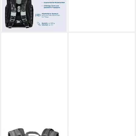
ab 159,95 €
UVP
169,95 €
-6%
lieferbar - in 2-3 Werktagen bei dir
+8