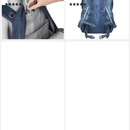
(35)
(6)
ab 89,99 €
ab 89,99 €
UVP
139,99 €
UVP
99,99 €
-36%
-10%
lieferbar - in 2-3 Werktagen bei dir
lieferbar - in 2-3 Werktagen bei dir
+18
+7