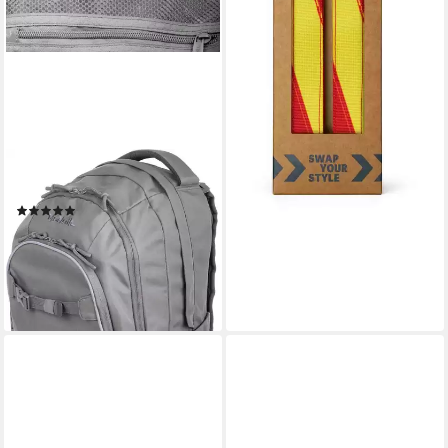
MCNEILL
Schulrucksack Milo
(2)
ab 84,95 €
UVP
99,95 €
-15%
lieferbar - in 2-3 Werktagen bei dir
+12