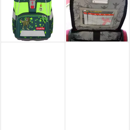
für alle Modelle (außer Circle)
Frisky Blau Schulrucksack
(1-tlg)
Sportrucksack Rucksack (5-
12,99 €
tlg)
lieferbar - in 2-3 Werktagen bei dir
59,00 €
UVP
119,00 €
-50%
lieferbar - in 3-4 Werktagen bei dir