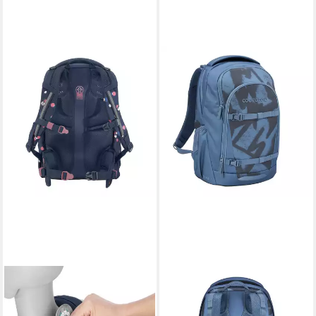
COOCAZOO
COOCAZOO
Schulrucksack MATE, 30 Liter
Schulrucksack EVERY, 30
(1-tlg)
Liter (1-tlg)