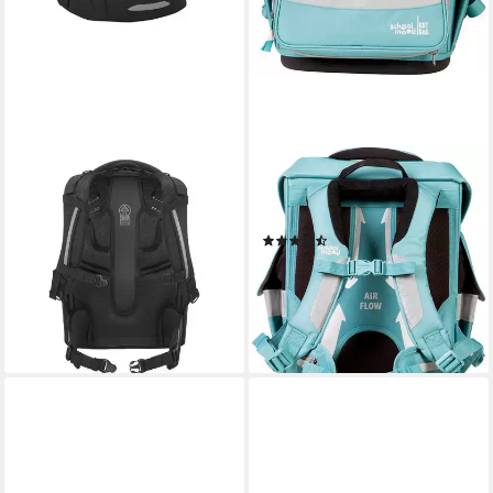
COOCAZOO
SCHOOL-MOOD®
Schulranzen MATE,
Schulranzen Timeless Pro
ergonomisch,
(Set, 6-tlg)
(8)
größenverstellbar (1-tlg)
ab 206,35 €
UVP
279,90 €
139,99 €
-26%
lieferbar - in 2-3 Werktagen bei dir
lieferbar - in 2-3 Werktagen bei dir
+16
+14