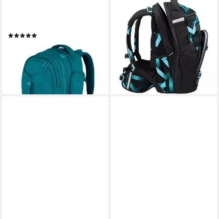
SATCH
COOCAZOO
Schulrucksack match (1-tlg),
Schulranzen Byte, PET
119,99 €
mit erweiterbarem Stauraum
UVP
139,99 €
(5)
-14%
ab 119,99 €
UVP
159,99 €
lieferbar - in 2-3 Werktagen bei dir
-25%
lieferbar - in 2-3 Werktagen bei dir
+17