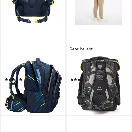
Sehr beliebt
COOCAZOO
SCHOOL-MOOD®
Schulrucksack Porter,
Schulranzen Champion Maxx
Polyester
(6-tlg), Polyester
(3)
(27)
ab 139,99 €
129,22 €
UVP
159,99 €
UVP
279,95 €
-13%
-54%
lieferbar - in 2-3 Werktagen bei dir
lieferbar - in 2-3 Werktagen bei dir
+5