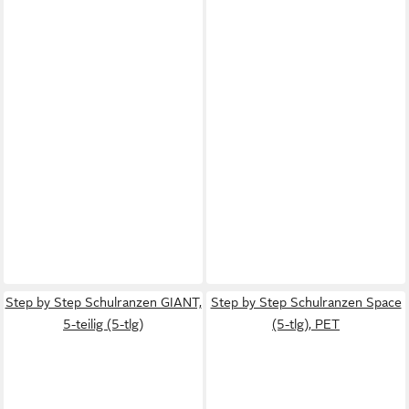
Step by Step Schulranzen GIANT,
Step by Step Schulranzen Space
5-teilig (5-tlg)
(5-tlg), PET