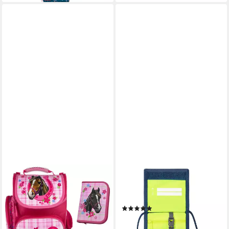
FAMILANDO
STEP BY STEP
Schulranzen Clou Pferde
Brustbeutel mit Fensterfach,
Champion Schultasche, rosa,
Kleingeldfach (1-tlg)
(64)
ab 1. Klasse (Grund-Set, 5-tlg.,
17,99 €
mit Federmappe, Schlamper,
lieferbar - in 2-3 Werktagen bei dir