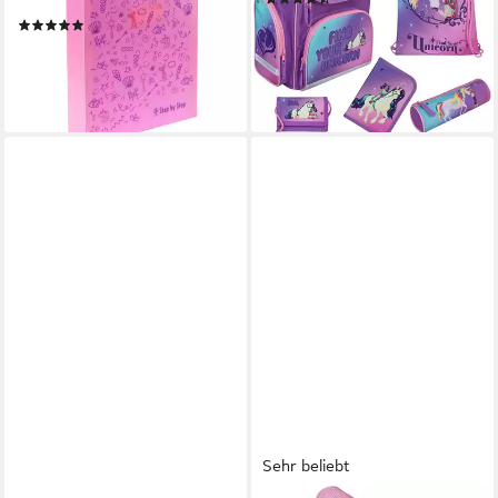
transparent, bis DIN A4
51,44 €
UVP
69,95 €
(4)
7,99 €
-26%
lieferbar - in 2-3 Werktagen bei dir
lieferbar - in 1-2 Werktagen bei dir
+1
Sehr beliebt