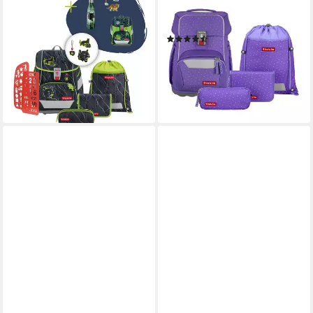
Schulranzen 2IN1 PLUS
Schulranzen BASIS, 4-teilig
„Danger Cat Chiko“, 9-teilig,
(4-teilig, 4-tlg)
(5)
grün (6-teilig, 9-tlg)
142,99 €
UVP
199,99 €
249,99 €
UVP
331,96 €
-29%
-25%
lieferbar - in 2-3 Werktagen bei dir
lieferbar - in 2-3 Werktagen bei dir
+1