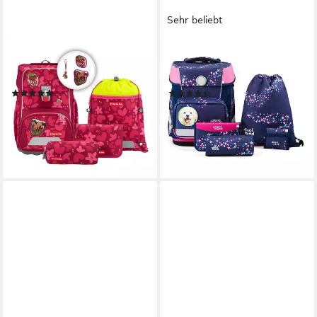
Sehr beliebt
STEP BY STEP
SCHOOL-MOOD®
Schulranzen Giant (5-tlg),
Schulranzen Champion Maxx
Polyester
(6-tlg), Polyester
(4)
(27)
ab 239,00 €
129,95 €
289,99 €
UVP
279,95 €
-18%
-54%
lieferbar - in 3-4 Werktagen bei dir
lieferbar - in 2-3 Werktagen bei dir
+3