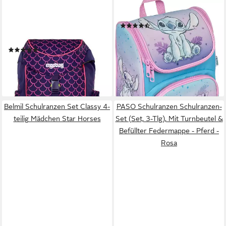
ERGOBAG
SCOOLI
Kinderrucksack mini, mit Hüft-
Vorschulranzen Cutie
(28)
& Brustgurt für einen
18,86 €
ergonomischen Sitz
lieferbar - in 3-5 Werktagen bei dir
(3)
+10
49,99 €
lieferbar - in 2-3 Werktagen bei dir
+4
Belmil Schulranzen Set Classy 4-
PASO Schulranzen Schulranzen-
teilig Mädchen Star Horses
Set (Set, 3-Tlg), Mit Turnbeutel &
Befüllter Federmappe - Pferd -
Rosa