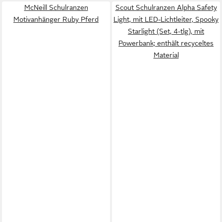
McNeill Schulranzen
Scout Schulranzen Alpha Safety
Motivanhänger Ruby Pferd
Light, mit LED-Lichtleiter, Spooky
Starlight (Set, 4-tlg), mit
Powerbank; enthält recyceltes
Material