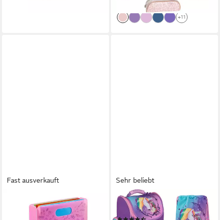
lieferbar - in 2-3 Werktagen bei dir
+11
Fast ausverkauft
Sehr beliebt
STEP BY STEP
UNDERCOVER
Hefter Heftbox mit Tragegriff,
Schulranzen Clou (Set, 5-tlg)
(22)