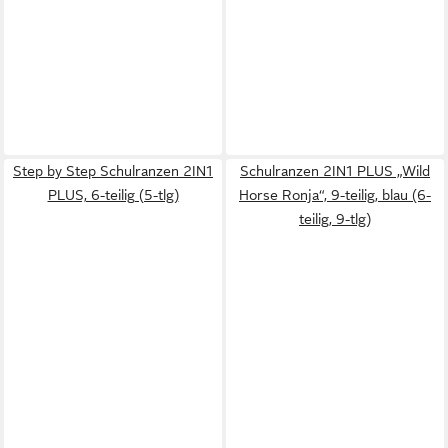
Step by Step Schulranzen 2IN1
Schulranzen 2IN1 PLUS „Wild
PLUS, 6-teilig (5-tlg)
Horse Ronja“, 9-teilig, blau (6-
teilig, 9-tlg)