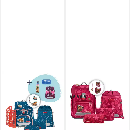
STEP BY STEP
STEP BY STEP
Schulranzen 2IN1 PLUS „Wild
Schulranzen Cloud (5-tlg),
Horse Ronja“, 9-teilig, blau (6-
Polyester
(35)
teilig, 9-tlg)
ab 237,80 €
UVP
289,99 €
234,99 €
UVP
327,96 €
-18%
-28%
lieferbar - in 2-3 Werktagen bei dir
lieferbar - in 2-3 Werktagen bei dir
+15