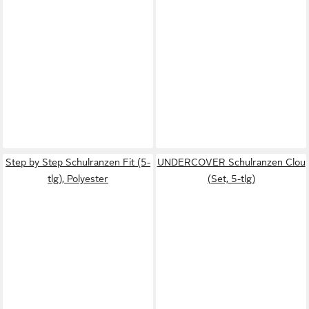
Step by Step Schulranzen Fit (5-
UNDERCOVER Schulranzen Clou
tlg), Polyester
(Set, 5-tlg)