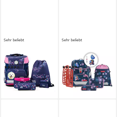
Sehr beliebt
Sehr beliebt
SCHOOL-MOOD®
STEP BY STEP
Schulranzen Champion Maxx
Schulranzen 2IN1 PLUS, 6-
(6-tlg), Polyester
teilig (5-tlg)
(27)
(120)
129,95 €
226,99 €
UVP
279,95 €
UVP
279,99 €
-54%
-19%
lieferbar - in 2-3 Werktagen bei dir
lieferbar - in 2-3 Werktagen bei dir