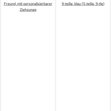
Freund, mit personalisierbarer
9-teilig, blau (5-teilig, 9-tlg)
Ziehzunge