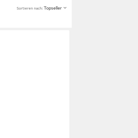
Topseller
Sortieren nach: