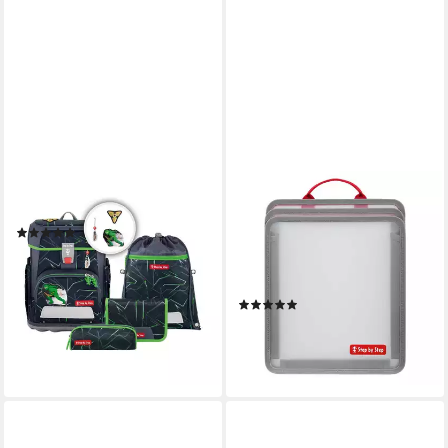
STEP BY STEP
STEP BY STEP
Schulranzen Cloud, PET
Schulranzen Faltbare Heftbox
(35)
Transparent Organizer (1
ab 259,90 €
UVP
289,99 €
Stück), Büchertasche,
-10%
Heftschutz
lieferbar - in 3-4 Werktagen bei dir
(18)
+15
20,99 €
lieferbar - in 2-3 Werktagen bei dir