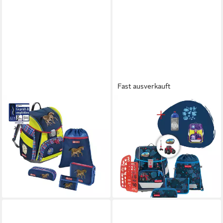
Fast ausverkauft
STEP BY STEP
STEP BY STEP
Schulranzen Touch DIN (5tlg.,
Schulranzen 2IN1 PLUS
inkl. Tunrbeutel,
„Tractor Freddy“, 9-teilig, blau
Federmäppchen, Geldbörse
(6-teilig, 9-tlg)
239,99 €
und Schlamperrolle)
UVP
317,96 €
109,99 €
UVP
209,00 €
-25%
lieferbar - in 3-4 Werktagen bei dir
-47%
lieferbar - in 3-4 Werktagen bei dir