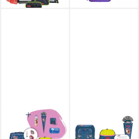
STEP BY STEP
STEP BY STEP
Schulranzen GIANT „Horse
Schulranzen GIANT „Horse
Lima“, 9-teilig, blau (5-teilig, 9-
Lima“, 10-teilig, blau (10-teilig,
tlg)
10-tlg)