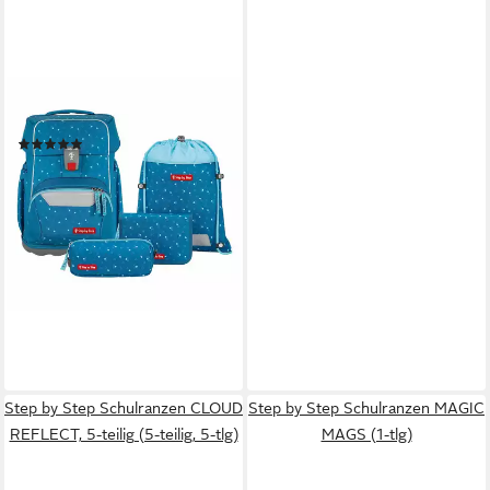
STEP BY STEP
Schulranzen Basis (4-tlg), PET
(14)
ab 179,99 €
UVP
199,99 €
-10%
lieferbar - in 2-3 Werktagen bei dir
+2
Step by Step Schulranzen CLOUD
Step by Step Schulranzen MAGIC
REFLECT, 5-teilig (5-teilig, 5-tlg)
MAGS (1-tlg)