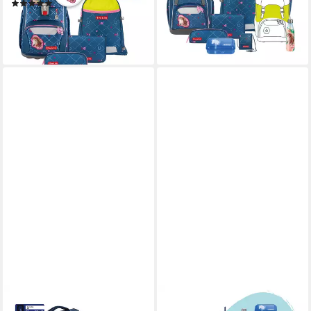
(1)
219,99 €
UVP
395,94 €
269,99 €
UVP
360,95 €
-44%
-25%
lieferbar - in 3-4 Werktagen bei dir
lieferbar - in 3-4 Werktagen bei dir
STEP BY STEP
STEP BY STEP