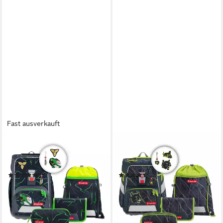
Fast ausverkauft
STEP BY STEP
STEP BY STEP
Schulranzen Giant (5-tlg),
Schulranzen Space (5-tlg),
Polyester
PET
(4)
(25)
ab 230,59 €
ab 219,00 €
UVP
289,99 €
lieferbar - in 3-4 Werktagen bei dir
-24%
+3
lieferbar - in 3-4 Werktagen bei dir
+16