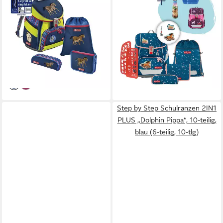
Schulranzen Comfort DIN
Schulranzen 2IN1 PLUS „Wild
(4tlg., inkl. Federmäppchen,
Horse Ronja“, 9-teilig, blau (6-
turnbeutel und
teilig, 9-tlg)
234,99 €
Schlamperrolle)
UVP
327,96 €
119,99 €
UVP
219,00 €
-28%
lieferbar - in 3-4 Werktagen bei dir
-45%
lieferbar - in 3-4 Werktagen bei dir
Step by Step Schulranzen 2IN1
PLUS „Dolphin Pippa“, 10-teilig,
blau (6-teilig, 10-tlg)