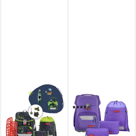
STEP BY STEP
STEP BY STEP
Schulranzen 2IN1 PLUS
Schulranzen BASIS, 4-teilig
„Danger Cat Chiko“, 9-teilig,
(4-teilig, 4-tlg)
(5)
grün (6-teilig, 9-tlg)
142,99 €
UVP
199,99 €
249,99 €
UVP
331,96 €
-29%
-25%
lieferbar - in 3-4 Werktagen bei dir
lieferbar - in 3-4 Werktagen bei dir
+1