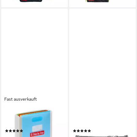
Fast ausverkauft
STEP BY STEP
STEP BY STEP
Hefter Heftbox mit Tragegriff,
Stoffgürtel Brustgurt, für
transparent, bis DIN A4
Schulranzen
(4)
(6)
7,99 €
ab 5,99 €