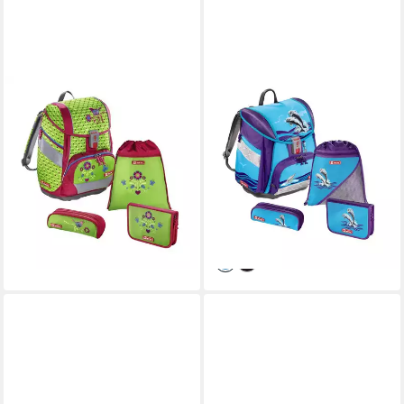
STEP BY STEP
STEP BY STEP
Schulranzen 2in1 (4tlg., inkl.
Schulranzen Touch 2 (4tlg.,
Federmäppchen, Turnbeutel
inkl. Federmäppchen,
und Schlamperrolle)
Turnbeutel und
169,00 €
UVP
229,00 €
Schlamperrolle)
169,99 €
-26%
UVP
219,00 €
lieferbar - in 3-4 Werktagen bei dir
-22%
lieferbar - in 3-4 Werktagen bei dir