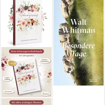
Besondere Tage / Walt
Whitman
48,00 €
lieferbar - in 4-5 Werktagen bei dir
EULENTALER