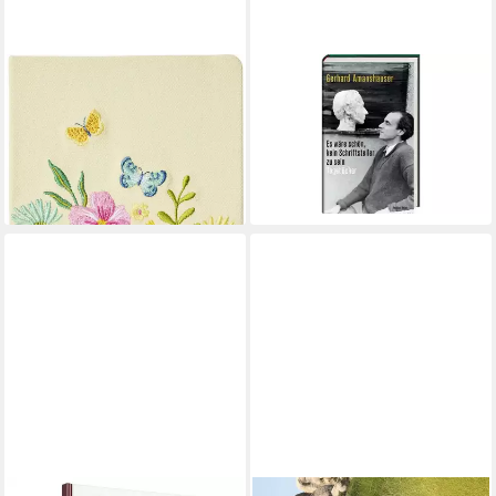
GROH VERLAG
Tagebuch Es wäre schön, kein
Blütenträume Notizbuch
Schriftsteller zu sein
bestickt, A5 - 240 Seiten,
29,00 €
beige / diverse
lieferbar - in 9-11 Werktagen bei
dir
16,99 €
lieferbar - in 2-3 Werktagen bei dir