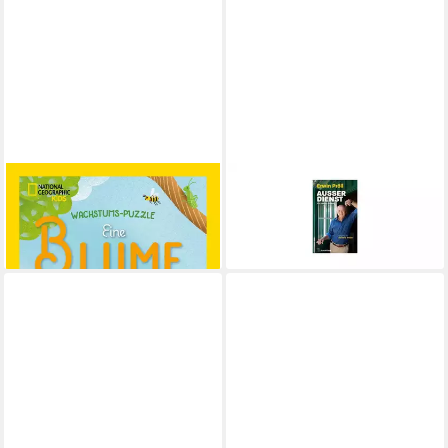
Eine Blume wächst / diverse
Tagebuch Außer Dienst
9,95 €
25,00 €
lieferbar - in 2-3 Werktagen bei dir
lieferbar - in 9-11 Werktagen bei
dir