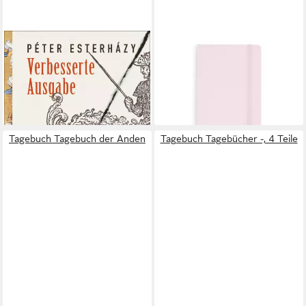
Tagebuch Verbesserte
Tagebuch Notizbuch A6
Ausgabe
Softcover Magnolia Pink
26,00 €
Blanko, 128 Seiten
lieferbar in 2 Wochen
8,99 €
lieferbar - in 2-3 Werktagen bei dir
Tagebuch Tagebuch der Anden
Tagebuch Tagebücher -, 4 Teile