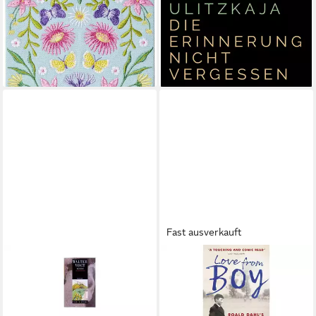
Blütenträume Notizbuch
nicht vergessen
bestickt, A5 - 240 Seiten,
23,00 €
mint / diverse
lieferbar - in 5-6 Werktagen bei dir
19,99 €
lieferbar - in 2-3 Werktagen bei dir
Fast ausverkauft
Tagebuch Altern
Tagebuch Love from Boy
23,50 €
22,32 €
lieferbar - in 9-11 Werktagen bei
lieferbar in 2 Wochen
dir