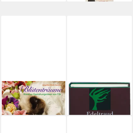
Blütenträume / Angelika
Tagebuch Jahr ohne Frühling
19,19 €
Wolk-Gerche
lieferbar - in 9-11 Werktagen bei
25,00 €
dir
lieferbar - in 2-3 Werktagen bei dir