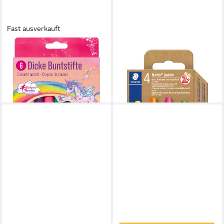
Fast ausverkauft
COPPENRATH DIE SPIEGELBURG
STAEDTLER
Buntstift Dicke Buntstifte -
Buntstift Neon, 4 Stück
ab 12,49 €
Einhorn-Paradies
lieferbar - in 4-5 Werktagen bei dir
10,45 €
lieferbar - in 2-3 Werktagen bei dir