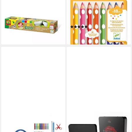
SES CREATIVE
DJECO
Buntstift Fingerfarbe Eco 4
Buntstift 8 dicke Buntstifte
Farben
Farbstifte Ergonomische
13,64 €
Form deckende Farben
lieferbar - in 2-3 Werktagen bei dir
(1)
10,00 €
lieferbar - in 2-3 Werktagen bei dir
PAW PATROL
LIEBERGE
Kreativset Paw Patrol Malset
Buntstift Premium Set 72
Malpaket Zeichenkit für
Farben in Metallschatulle,