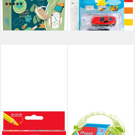
(1)
ab 8,12 €
UVP
9,99 €
16,06 €
UVP
19,99 €
-19%
-20%
lieferbar - in 1-2 Werktagen bei dir
lieferbar - in 3-4 Werktagen bei dir
FABER-CASTELL
MAPED
Buntstift Jumbo Grip 12er-
Filzstift Mal-Set Color'Peps
Kartonetui
Kunststoff-Box sortiert