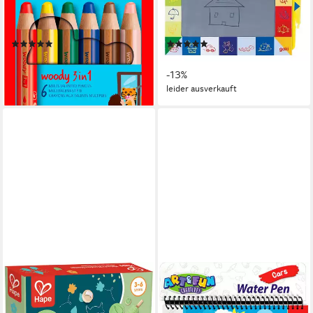
- 6er Pack, mit 6
Jahre Pappe mit Stift, (Set, 1-
verschiedenen Farben; Made
tlg., 1), Karton
(7)
(2)
in Germany
ab 9,49 €
ab 1,99 €
UVP
13,29 €
UVP
2,29 €
-29%
-13%
lieferbar - in 4-5 Werktagen bei dir
leider ausverkauft
HAPE
SIMBA
Kreativset Stempel-Set
Kreativset Art & Fun XL
Wunder der Natur
Water Pen Cars Malbuch