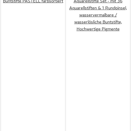
Buntstifte PASTELL farbsortiert
Aquarellstifte Set - mit 36
Aquarellstiften & 1 Rundpinsel,
wasservermalbare /
wasserlösliche Buntstifte,
Hochwertige Pigmente