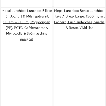
Mepal Lunchbox Lunchpot Ellipse
Mepal Lunchbox Bento Lunchbox
für Joghurt & Müsli getrennt,
Take A Break Large, 1500 ml, mit
500 ml + 200 ml, Polypropylen
Fächern, Für Sandwiches, Snacks
(PP), PCTG, Gefrierschrank,
& Reste, Vivid lilac
Mikrowelle & Spülmaschine
geeignet