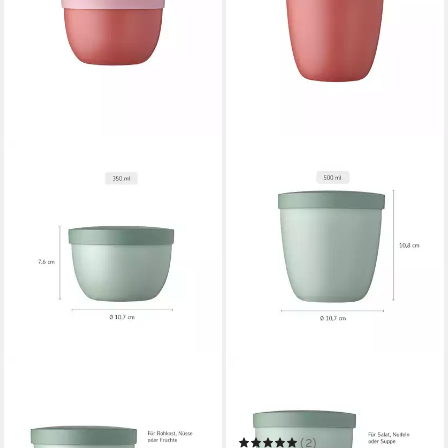
MEPAL
MEPAL
Lunchbox Ellipse Snackpot
Lunchbox Ellipse Snackpot
350 ml
500 ml
19,09 €
(2)