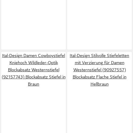
Ital-Design Damen Cowboystiefel
Ital-Design Stilvolle Stiefeletten
Kniehoch Wildleder-Optik
mit Verzierung für Damen
Blockabsatz Westernstiefel
Westernstiefel (90927557)
(92157743) Blockabsatz Stiefel in
Blockabsatz Flache Stiefel in
Braun
Hellbraun