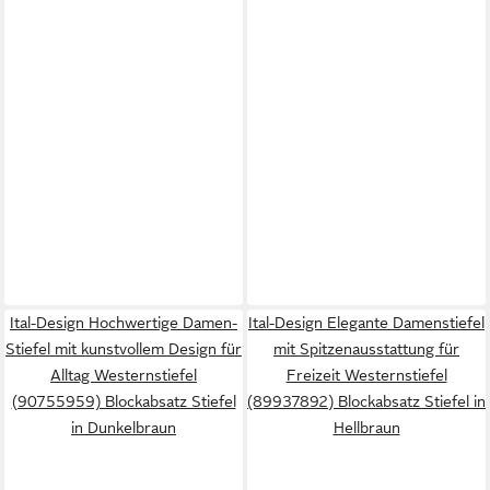
Ital-Design Hochwertige Damen-
Ital-Design Elegante Damenstiefel
Stiefel mit kunstvollem Design für
mit Spitzenausstattung für
Alltag Westernstiefel
Freizeit Westernstiefel
(90755959) Blockabsatz Stiefel
(89937892) Blockabsatz Stiefel in
in Dunkelbraun
Hellbraun