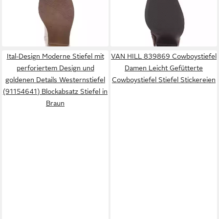
45,30 €
49,24 €
Stickerei und Blockabsatz
UVP
73,99 €
Blockabsatz Westernstiefel
UVP
81,99 €
Westernstiefel (89938064)
-39%
(92078776) Blockabsatz
-40%
Blockabsatz Stiefel in
Stiefel in Braun
+13
Hellbraun
Ital-Design Moderne Stiefel mit
VAN HILL 839869 Cowboystiefel
perforiertem Design und
Damen Leicht Gefütterte
goldenen Details Westernstiefel
Cowboystiefel Stiefel Stickereien
(91154641) Blockabsatz Stiefel in
Braun