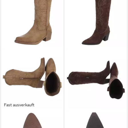
Fast ausverkauft
ITAL-DESIGN
Damen
ITAL-DESIGN
Damen
Kniehohe Western-Stiefel mit
Westernstiefel kniehoch mit