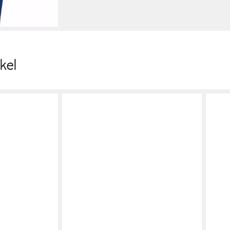
en bei dir
kel