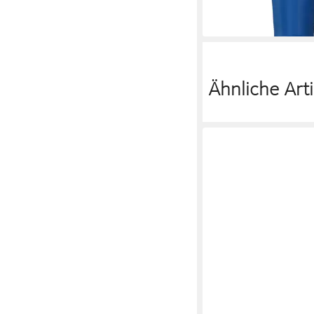
36,75 €
lieferbar - in 3-4 Werktag
Ähnliche Arti