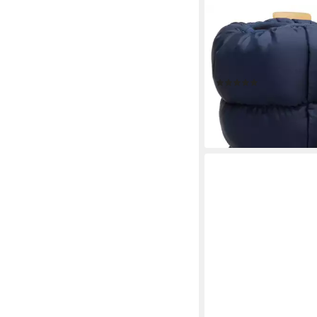
CROCS
CLASSIC NEO PUFF 
Winterboots Snowboo
Winterstiefel zum Sch
(2)
49,50 €
lieferbar - in 1-2 Werktag