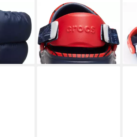
CROCS
CRO
BOOT T
Spider Man All Terrain Clog K Clog
Croc
ts,
Kindergartenschuh, Hausschuh inkl.
Aven
lupfen
Set Spider-Man-Jibbitz™
Clog
22,82 €
24,0
UVP
49,99 €
-54%
-40
en bei dir
lieferbar - in 2-3 Werktagen bei dir
liefe