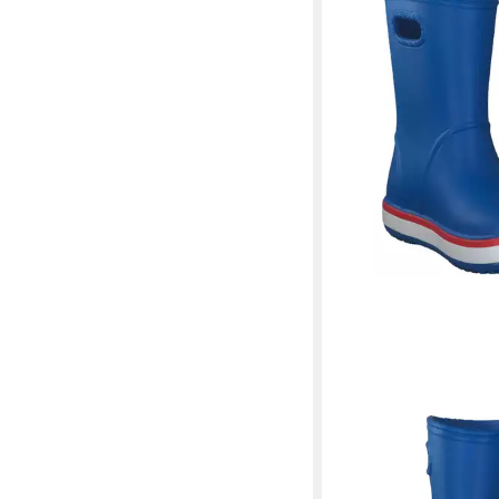
CROCS
Crocs Kinder Gummist
Rain Boot K 205827 G