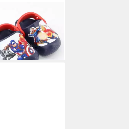
CS
s Kinder Sandalen, Crocs ft
gers Patch Clogs, Crocs Kinder
 Patches Deko
0 €
UVP
39,99 €
%
rbar - in 5-6 Werktagen bei dir