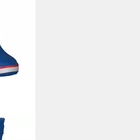
iefel Crocband
ummistiefel