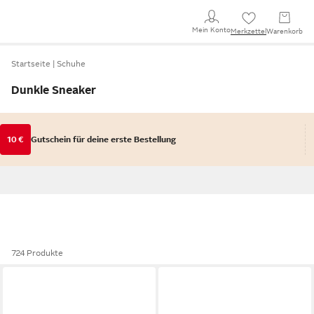
Mein Konto
Merkzettel
Warenkorb
Startseite
Schuhe
Dunkle Sneaker
10 €
Gutschein für deine erste Bestellung
724 Produkte