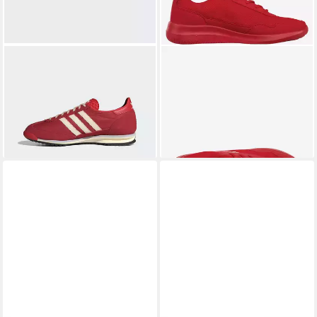
ADIDAS ORIGINALS
SL 72
LOTTO
Sneaker - besonders
OG Sneaker
leicht & bequem
ab 80,99 €
ab 28,99 €
UVP
100,00 €
UVP
40,00 €
-19%
-28%