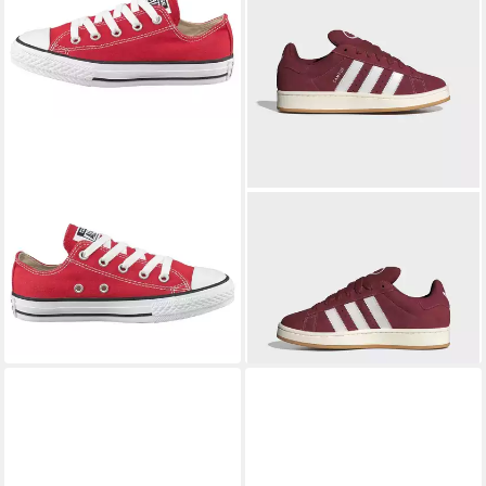
CONVERSE
Chuck Taylor All
ADIDAS ORIGINALS
Star Ox Sneaker für Kinder
CAMPUS 00S Sneaker
34,99 €
110,99 €
UVP
50,00 €
-30%
+20