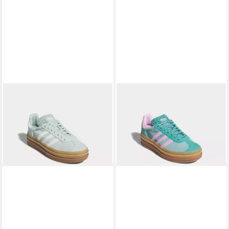
ADIDAS ORIGINALS
ADIDAS ORIGINALS
GAZELLE BOLD Sneaker
GAZELLE BOLD Sneaker
ab 63,99 €
114,99 €
UVP
120,00 €
-47%