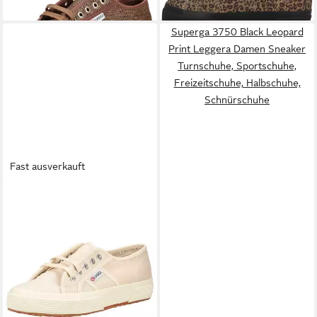
Halbschuhe, Schnürschuhe
Superga 3750 Black Leopard
Print Leggera Damen Sneaker
Turnschuhe, Sportschuhe,
Freizeitschuhe, Halbschuhe,
Schnürschuhe
Fast ausverkauft
SUPERGA
Superga Sneaker
Textil Sneaker
ab 75,95 €
UVP
84,98 €
-11%