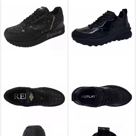
REPLAY
Penny All2 Sneaker
REPLAY
Athena Glossy