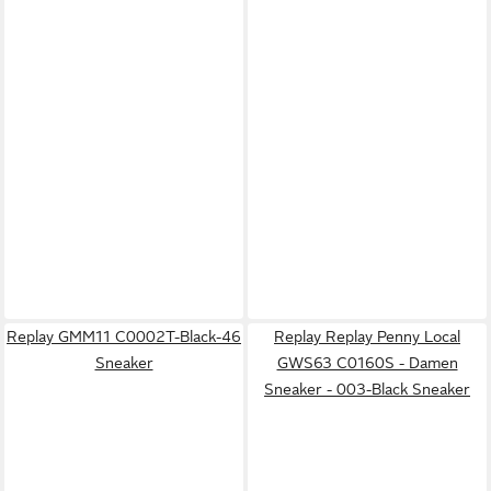
Replay GMM11 C0002T-Black-46
Replay Replay Penny Local
Sneaker
GWS63 C0160S - Damen
Sneaker - 003-Black Sneaker