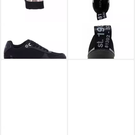
REPLAY
Penny Sneaker
REPLAY
Blix Mixer Sneaker
ab 85,41 €
105,95 €
UVP
99,95 €
UVP
119,90 €
(85,41 €/ 1 Paar)
(105,95 €/ 1 Paar)
-15%
-12%