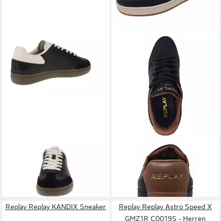
REPLAY
Replay Pyper Double
REPLAY
Smash Fine 3
GMSD7 C0002L - Herren
Sneaker
92,54 €
89,95 €
Sneaker - 003-Black Sneaker
(89,95 €/ 1 Paar)
Replay Replay KANDIX Sneaker
Replay Replay Astro Speed X
GMZ1R C0019S - Herren