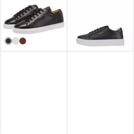
JOOP!
tinta coralie sneaker
JOOP!
Joop - Damen Sneaker
yd6 Sneaker
Tinta New Daphne Sneaker
ab 134,96 €
ab 139,95 €
UVP
149,95 €
-10%
JOOP!
Joop - Herren
JOOP!
Joop - Damen Sneaker
Sneaker Estate Nikita Sneaker
Autografo Coralie Sneaker