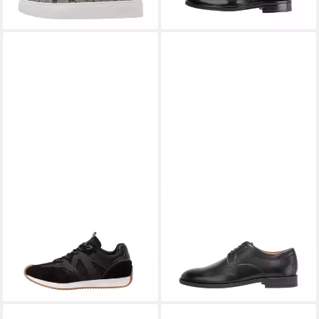
JOOP!
Joop - Damen Sneaker
JOOP!
Joop - Herren Lace Up
Velluto Misto Leone Sneaker
Pero Casper Slip-On Sneaker
89,97 €
179,95 €
UVP
149,95 €
-40%