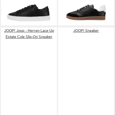
69,98 €
71,97 €
UVP
139,95 €
UVP
119,95 €
-50%
-40%
JOOP! Joop - Herren Lace Up
JOOP! Sneaker
Estate Cole Slip-On Sneaker