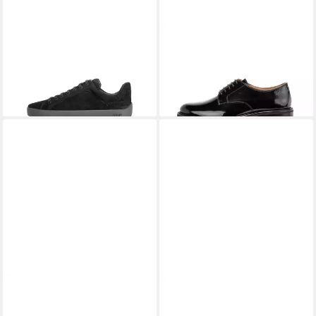
JOOP!
Joop - Herren
JOOP!
Joop - Herren Lace Up
Sneaker Piola Nikita Sneaker
Lusso Archy Slip-On Sneaker
189,95 €
107,97 €
UVP
179,95 €
-40%
JOOP!
Joop - Damen Sneaker
JOOP!
Joop - Damen Sneaker
Tinta 1.0 Coralie Sneaker
Misto Isa Sneaker