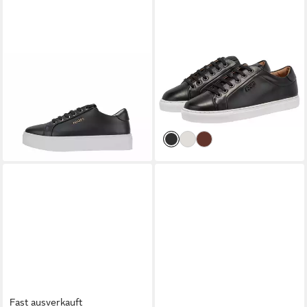
JOOP!
Joop - Damen Sneaker
JOOP!
tinta coralie sneaker
Tinta New Daphne Sneaker
yd6 Sneaker
ab 139,95 €
ab 134,96 €
UVP
149,95 €
-10%
Fast ausverkauft