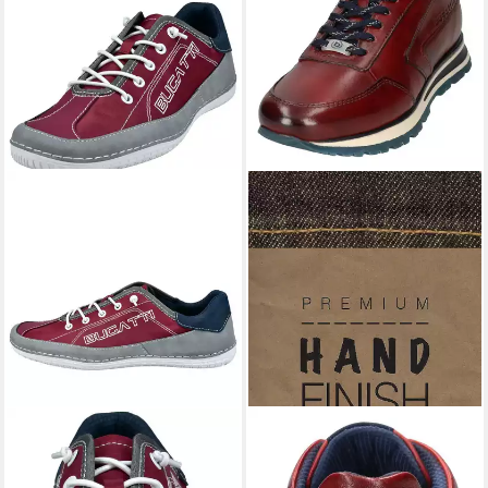
BUGATTI
Sneaker
BUGATTI
Sneaker mit
Leder/Textil . Sneaker (1-tlg)
seitlichem Logoprägung,
46,95 €
94,95 €