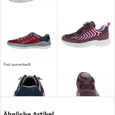
Fast ausverkauft
BUGATTI
Sneaker
SUPERFIT
Superfit Mädchen
59,94 €
Halbschuhe Slipper
ab 89,95 €
Ähnliche Artikel