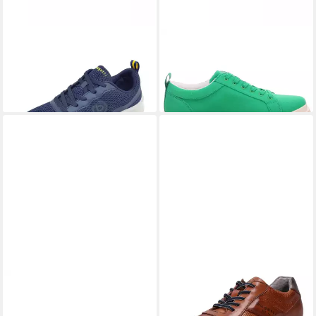
BUGATTI
Sneaker
BUGATTI
Daiquiri Sneaker
52,24 €
48,52 €
UVP
69,99 €
UVP
69,95 €
(48,52 €/ 1 Paar)
-25%
-31%