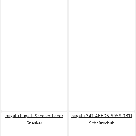
bugatti bugatti Sneaker Leder
bugatti 341-AFF06-6959 3311
Sneaker
Schnürschuh