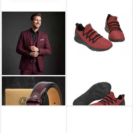
LINDENMANN
Ledergürtel
BUGATTI
341-A7R60-6900
49,99 €
3300 Schnürschuh
79,90 €