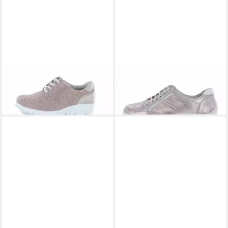
WALDLÄUFER
389002 Havy
WALDLÄUFER
Henni
skin Sneaker
Sneaker
100,00 €
100,00 €