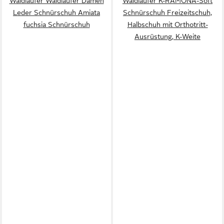
Waldläufer Waldläufer Damen
Waldläufer K-RAMONA-Soft
Leder Schnürschuh Amiata
Schnürschuh Freizeitschuh,
fuchsia Schnürschuh
Halbschuh mit Orthotritt-
Ausrüstung, K-Weite