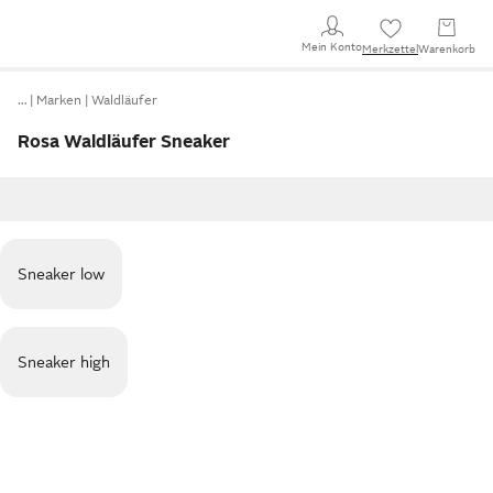
Mein Konto
Merkzettel
Warenkorb
…
Marken
Waldläufer
Rosa Waldläufer Sneaker
Sneaker low
Sneaker high