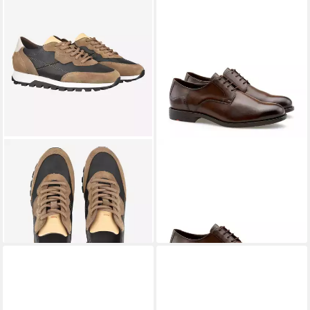
LLOYD
Lloyd 26-101-32
LLOYD
Schnürschuh
ab 149,90 €
MILO, Sneaker, Schwarz,
UVP
159,90 €
(149,90 €/ 1 Paar)
149,95 €
kombiniert, Damen Sneaker
-6%