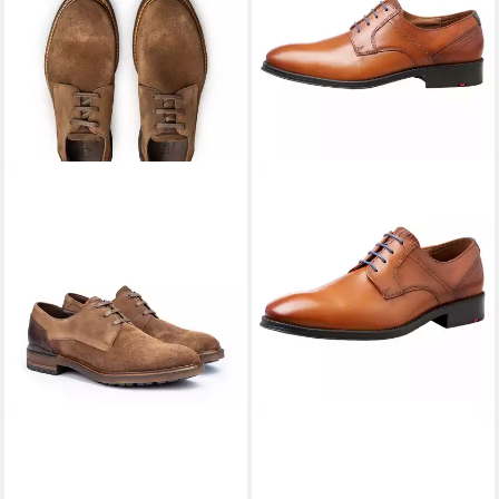
LLOYD
HADRIAN Sneaker mit
LLOYD
Schnürschuh "GALA"
klassischem Design
Schnürstiefelette
ab 102,90 €
ab 101,75 €
UVP
139,90 €