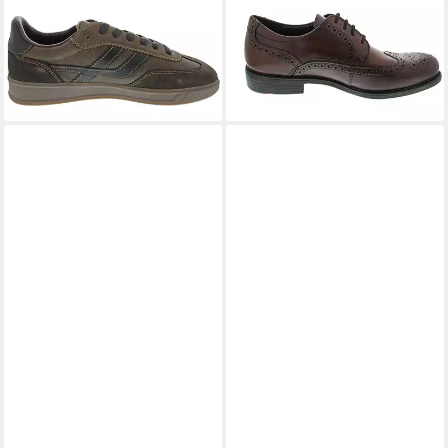
LLOYD 1888
Sneaker
LLOYD 1888
Schnürschuh
ab 124,95 €
ab 149,90 €
UVP
139,90 €
UVP
169,90 €
(124,95 €/ 1 Paar)
(149,90 €/ 1 Paar)
-11%
-12%