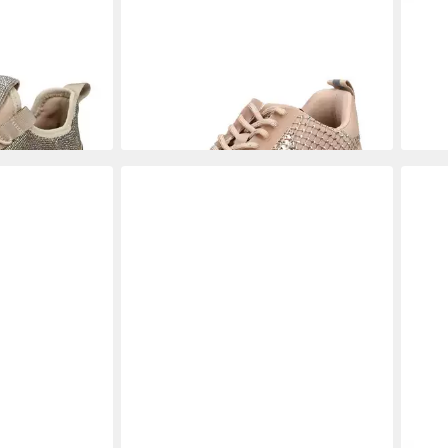
VE MADDEN
STEVE MADDEN
STEVE MADDEN
STE
extil Sneaker
Sneaker Textil Sneaker
Snea
82,95 €
81,9
UVP
119,99 €
-31%
-25