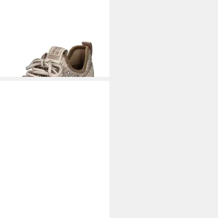
VE MADDEN
STEVE MADDEN
ker Textil Sneaker
06,95 €
UVP
119,99 €