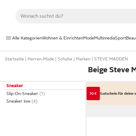
Alle Kategorien
Wohnen & Einrichten
Mode
Multimedia
Sport
Beau
Startseite
Herren-Mode
Schuhe
Marken
STEVE MADDEN
Beige Steve 
Sneaker
Slip-On-Sneaker
10 €
Gutschein für deine 
Sneaker low