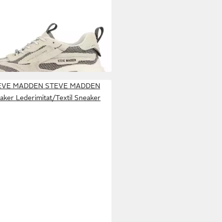
VE MADDEN
Possession-E
n Sneaker Turnschuhe,
03,80 €
tschuhe, Freizeitschuhe,
UVP
119,99 €
schuhe, Schnürschuhe
EVE MADDEN STEVE MADDEN
aker Lederimitat/Textil Sneaker