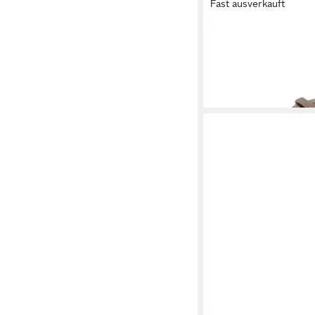
Fast ausverkauft
STEVE MADDEN
STE
Sneaker Lederimitat/T
99,99 €