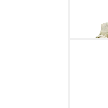
STEVE MADDEN
STE
Sneaker Textil Sneake
ab 59,90 €
99,90 €
-40%