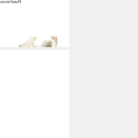
ausverkauft
VE MADDEN
STEVE MADDEN
ker Lederimitat Plateausneaker
95 €
UVP
129,99 €