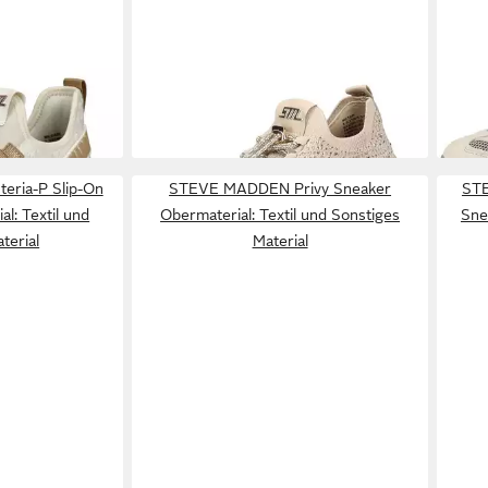
VE MADDEN
STEVE MADDEN
STEVE MADDEN
STE
r
Sneaker Textil Sneaker
Dame
ab 82,95 €
ab 1
UVP
119,99 €
Spor
-31%
Halb
-13%
ria-P Slip-On
STEVE MADDEN Privy Sneaker
ST
l: Textil und
Obermaterial: Textil und Sonstiges
Sne
terial
Material