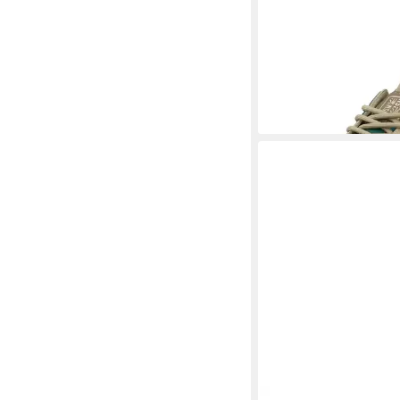
STEVE MADDEN
STE
Sneaker Lederimitat 
82,95 €
UVP
139,99 €
-41%