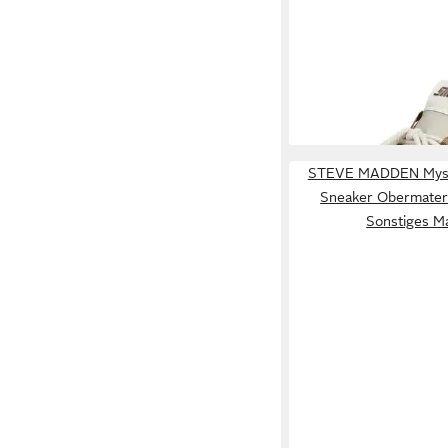
STEVE MADDEN
STE
Sneaker Textil Sneake
94,95 €
UVP
119,99 €
-21%
STEVE MADDEN Myste
Sneaker Obermateria
Sonstiges Ma