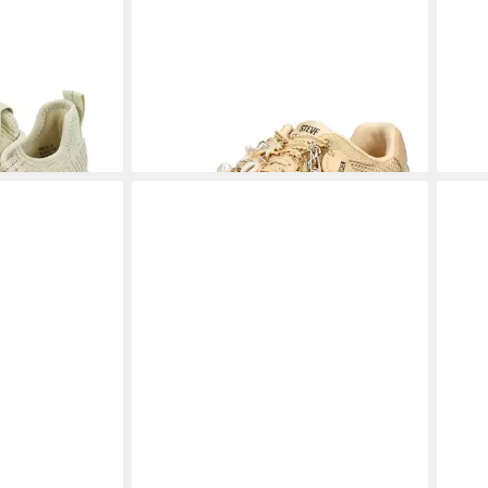
VE MADDEN
STEVE MADDEN
STEVE MADDEN
STE
r
Sneaker Textil Sneaker
Snea
82,95 €
ab 1
UVP
119,99 €
-31%
-11%