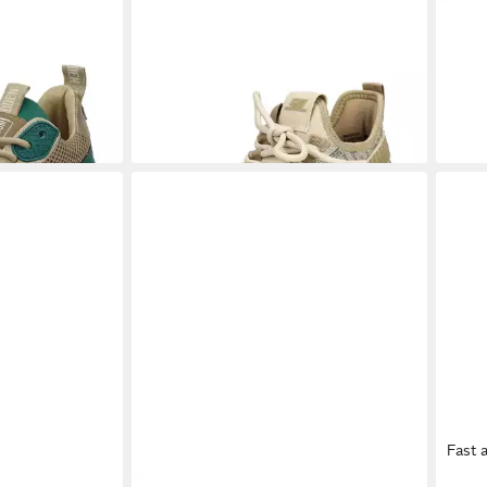
VE MADDEN
STEVE MADDEN
STEVE MADDEN
STE
Sneaker
Sneaker Textil Sneaker
Snea
ab 92,55 €
82,9
UVP
119,99 €
-23%
-31%
Fast 