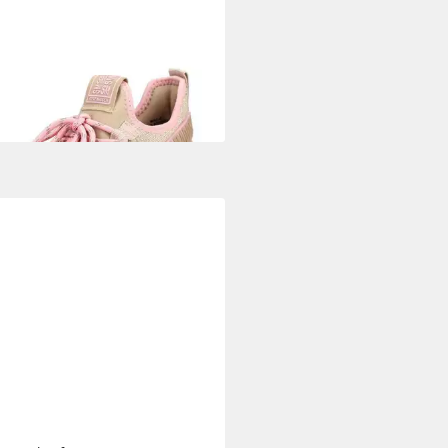
VE MADDEN
STEVE MADDEN
ker Textil Sneaker
5 €
UVP
99,99 €