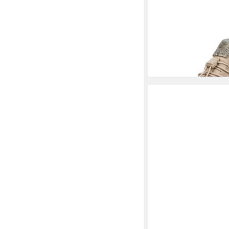
STEVE MADDEN
STE
Sneaker Lederimitat/T
119,99 €