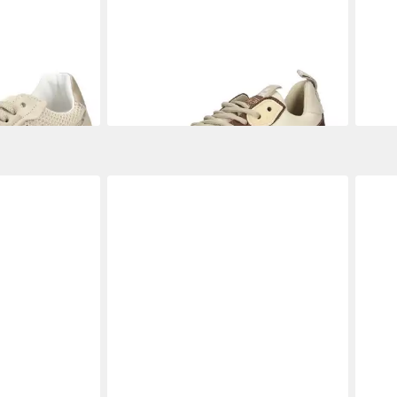
VE MADDEN
STEVE MADDEN
STEVE MADDEN
STE
r
Sneaker Leder Sneaker
Snea
63,95 €
78,9
 €
UVP
129,99 €
-51%
-21%