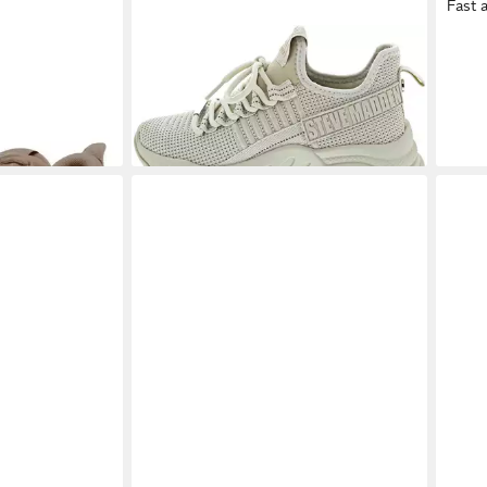
Fast 
VE MADDEN
STEVE MADDEN
Sneaker
STE
69,95 €
extil Sneaker
UVP
99,95 €
Snea
115,
-30%
-11%