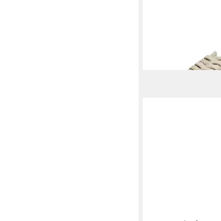
STEVE MADDEN
STE
Sneaker Textil Sneake
ab 94,95 €
UVP
119,99
-21%