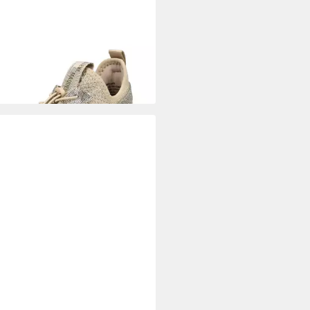
VE MADDEN
STEVE MADDEN
ker Textil Sneaker
5 €
UVP
109,99 €
%