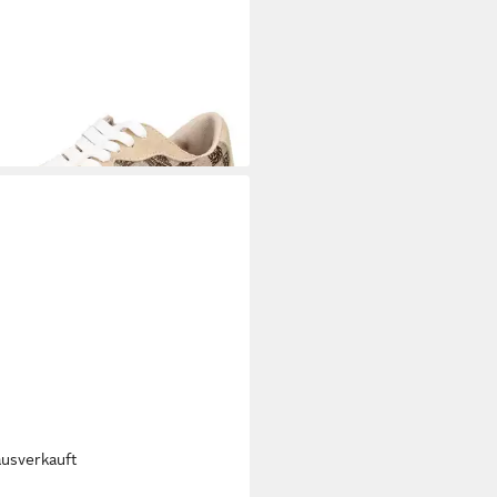
VE MADDEN
STEVE MADDEN
ker Veloursleder/Textil Sneaker
5 €
UVP
119,99 €
ausverkauft