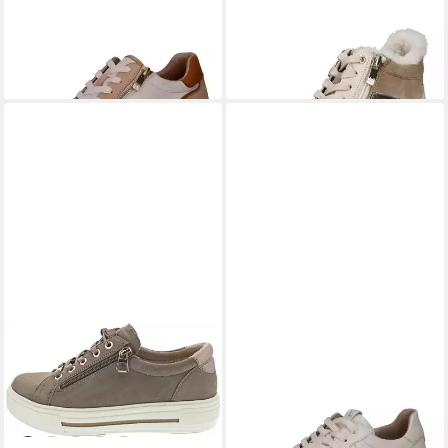
Plateausneaker
Leder/Textil . Sneaker (1-tlg)
99,95 €
ab 119,95 €
CAPRICE
Sneaker
CAPRICE
Sneaker
ab 69,56 €
UVP
89,95 €
Nappaleder . Sneaker (1-tlg)
67,28 €
-23%
UVP
89,95 €
-25%