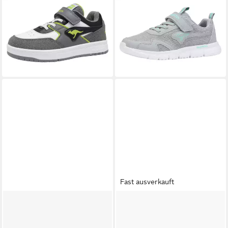
KANGAROOS
K-CP
KANGAROOS
K-ETK ROOZ
BOUNDER EV Sneaker
EV Sneaker
ab 28,99 €
ab 22,99 €
UVP
34,95 €
UVP
29,95 €
-17%
-23%
+2
Fast ausverkauft
LOTTO
Sneaker
NIKE SPORTSWEAR
COURT
19,99 €
UVP
30,00 €
BOROUGH LOW BBALL (PS)
ab 48,99 €