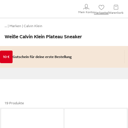
Mein Konto
Merkzettel
Warenkorb
…
Marken
Calvin Klein
Weiße Calvin Klein Plateau Sneaker
10 €
Gutschein für deine erste Bestellung
19 Produkte