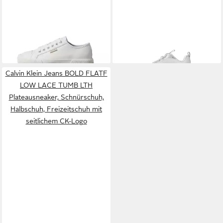
UP LOW LTH Plateausneaker
RUN ESS LAC NY-SU WMN
ab 88,00 €
89,91 €
Schnürschuh, Halbschuh,
Plateausneaker Schnürschuh,
UVP
99,90 €
Trendschuh mit
Halbschuh, mit Anziehlasche
-10%
Logoschriftzug
Calvin Klein Jeans BOLD FLATF
LOW LACE TUMB LTH
Plateausneaker, Schnürschuh,
Halbschuh, Freizeitschuh mit
seitlichem CK-Logo