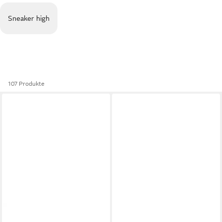
Sneaker high
107 Produkte
RIEKER
Sneakerboots High
RIEKER
Slip-On Sneaker