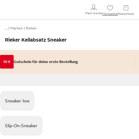
Mein Konto
Merkzettel
Warenkorb
…
Marken
Rieker
Rieker Keilabsatz Sneaker
10 €
Gutschein für deine erste Bestellung
Sneaker low
Slip-On-Sneaker