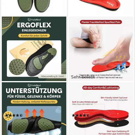
Sehr beliebt
FREILUFTKIND
NAWEMO
ErgoFlex-Einlegesohlen
Einlegesohlen BANGNI
Sneaker Komfort
orthopädische Einlegesohlen
Einlegesohle
Plattfuß, Fersensporn und...
(18)
(33)
14,99 €
18,90 €
UVP
29,99 €
(14,99 €/ 1 Paar)
(18,90 €/ 1 Paar)
lieferbar - in 3-4 Werktagen bei dir
-50%