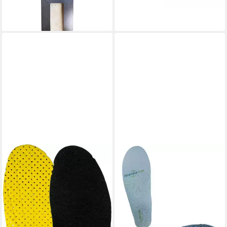
ab 16,90 €
(16,90 €/ 1 Paar)
lieferbar - in 2-3 Werktagen bei dir
LOWA
LOWA
Fußbetteinlage Fußbett
Fußbetteinlage Fußbett
Mountain Insulate - Komfort
Performance Insole 4-5 für
auch an kalten Tagen
All Terrain
13,95 €
35,00 €
(13,95 €/ 1 Paar)
(35,00 €/ 1 Paar)
lieferbar - in 3-4 Werktagen bei dir
lieferbar - in 3-4 Werktagen bei dir