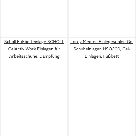
Scholl Fußbetteinlage SCHOLL
Lorey Medtec Einlegesohlen Gel
GelActiv Work Einlagen für
Schuheinlagen HSO200, Gel-
Arbeitsschuhe, Dämpfung
Einlagen, Fußbett