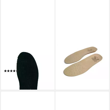
LOWA
LOWA
Fußbetteinlage Fußbett
Fußbetteinlage Lederfußbett
15,95 €
Mountain Men - Bequem bis
(15,95 €/ 1 Paar)
zum Gipfel
lieferbar - in 3-4 Werktagen bei dir
(1)
11,95 €
(11,95 €/ 1 Paar)
lieferbar - in 3-4 Werktagen bei dir