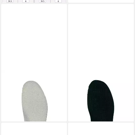
LOWA
LOWA
Fußbetteinlage Fußbett ATS
Einlegesohlen Fußbett
Lady - sportlich, dynamisch
Mountain Lady - Bequem bis
und komfortabel
zum Gipfel
11,95 €
11,95 €
(11,95 €/ 1 Paar)
(11,95 €/ 1 Paar)
lieferbar - in 3-4 Werktagen bei dir
lieferbar - in 3-4 Werktagen bei dir