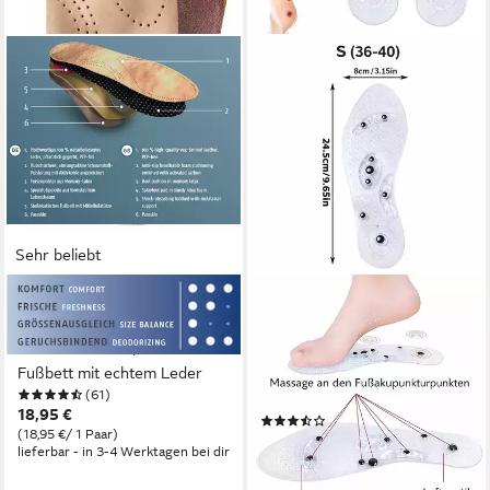
Sehr beliebt
BERGAL
COOL-I ®
Fußbetteinlage Ortho
Einlegesohlen Magnetische
Comfort - Orthopädisches
Akupressur-Einlegesohlen,
Fußbett mit echtem Leder
Fußreflexzonen-Massage für
(61)
Alltag und Freizeit
18,95 €
(25)
(18,95 €/ 1 Paar)
9,99 €
UVP
15,99 €
lieferbar - in 3-4 Werktagen bei dir
(9,99 €/ 1 Paar)
-38%