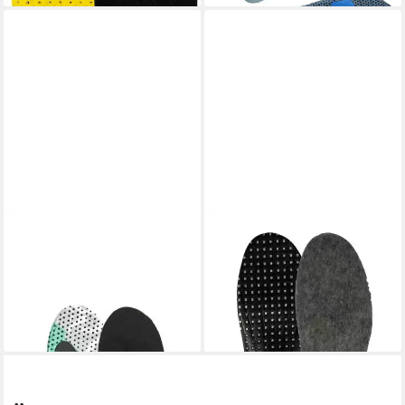
LOWA
LOWA
Einlegesohlen Performance
Thermosohlen Fußbett Cold
Insole ATC-ATS
Weather
34,99 €
12,95 €
UVP
39,99 €
(12,95 €/ 1 Paar)
-13%
lieferbar - in 3-4 Werktagen bei dir
lieferbar - in 2-3 Werktagen bei dir