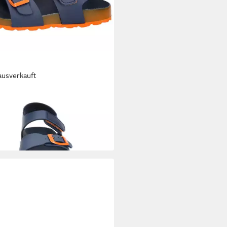
ausverkauft
lette Bioline Master Pantolette
4,99 €
UVP
39,95 €