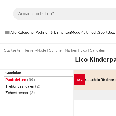
Alle Kategorien
Wohnen & Einrichten
Mode
Multimedia
Sport
Beau
Startseite
Herren-Mode
Schuhe
Marken
Lico
Sandalen
Lico Kinderp
Sandalen
Pantoletten
10 €
Gutschein für deine 
Trekkingsandalen
Zehentrenner