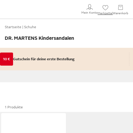
Mein Konto
Merkzettel
Warenkorb
Startseite
Schuhe
DR. MARTENS Kindersandalen
10 €
Gutschein für deine erste Bestellung
1 Produkte