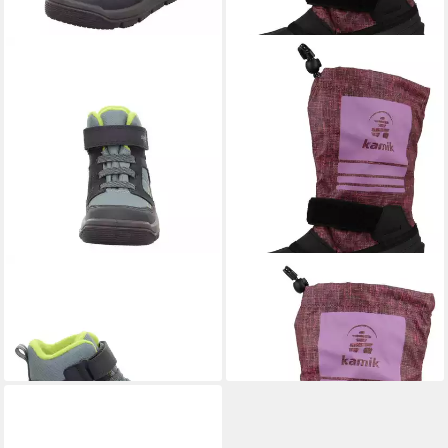
BUGATTI
Snowboots
KAMIK
NF4269 Shockwave
99,95 €
Grape Snowboots
67,07 €
UVP
84,95 €
-21%