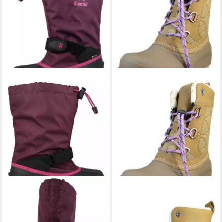
KAMIK
NK4805 Waterbug 8G
KAMIK
NF4471 FOS Brown
Grape Snowboots
Snowboots
119,99 €
99,99 €