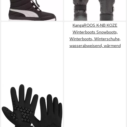
Winterschuhe, wasserdicht
-26%
+1
KangaROOS K-NB KOZE
Winterboots Snowboots,
Winterboots, Winterschuhe,
wasserabweisend, wärmend