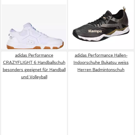
Indoorschuhe Recoil Strike
Handballschuhe WING LITE
74,74 €
ab 120,00 €
Beweglichkeit/Leichtigkeit
UVP
149,95 €
2.0 Hallenschuh
UVP
149,99 €
weiss Badmintonschuh
-50%
-20%
+6
adidas Performance
adidas Performance Hallen-
CRAZYFLIGHT 6 Handballschuh
Indoorschuhe Bukatsu weiss
besonders geeignet für Handball
Herren Badmintonschuh
und Volleyball