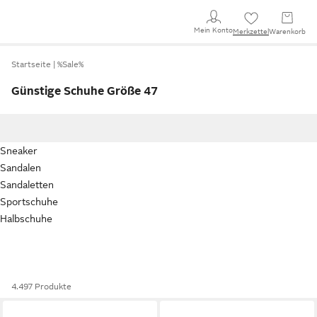
Mein Konto
Merkzettel
Warenkorb
Startseite
%Sale%
Günstige Schuhe Größe 47
Sneaker
Sandalen
Sandaletten
Sportschuhe
Halbschuhe
4.497 Produkte