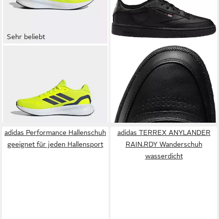
Sehr beliebt
ADIDAS PERFORMANCE
REEBOK CLASSIC
CLUB C
RUNFALCON 5 Laufschuh
85 Sneaker
ab 42,99 €
ab 88,99 €
UVP
60,00 €
UVP
110,00 €
-28%
-19%
+15
adidas Performance Hallenschuh
adidas TERREX ANYLANDER
geeignet für jeden Hallensport
RAIN.RDY Wanderschuh
wasserdicht