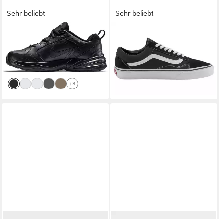
Sehr beliebt
Sehr beliebt
NIKE
AIR MONARCH IV
VANS
Old Skool Sneaker
ab 49,99 €
Sneaker
UVP
85,00 €
69,99 €
UVP
79,99 €
-41%
-13%
+1
+3