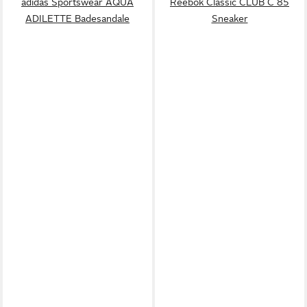
adidas Sportswear AQUA
Reebok Classic CLUB C 85
ADILETTE Badesandale
Sneaker