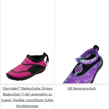
Für Wasserpark, Boot & SUP
BECO BEERMANN
BECO
BECK
Badeschuh Hawaii
Kinder-Surfschuhe
Badeschuh optimaler Schutz
14,39 €
16,50 €
Badeschuh
am Strand
19,99 €
(16,50 €/ 1 Paar)
+2
-17%
Sterntaler® Badeschuhe Stripes
Gill Neoprenschuh
Badeschuh (1-tlg) angenehm zu
tragen, flexible rutschfeste Sohle,
Kordelstopper