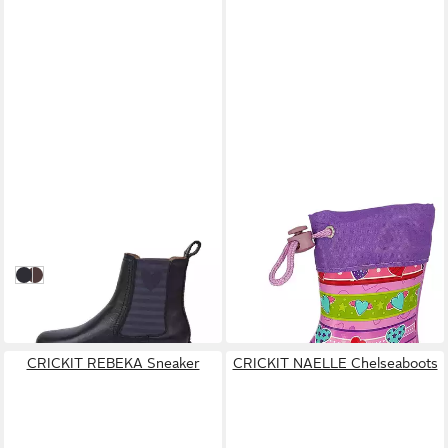
CRICKIT
BECK
PANDORRA Chelseaboots
Kleinkinder Gummistiefel
194,95 €
Joy Gummistiefel sehr
24,50 €
Schwarz
Dunkel Cognac
flexible Laufsohle - aus
29,99 €
(24,50 €/ 1 Paar)
Naturkautschuk
-18%
CRICKIT REBEKA Sneaker
CRICKIT NAELLE Chelseaboots