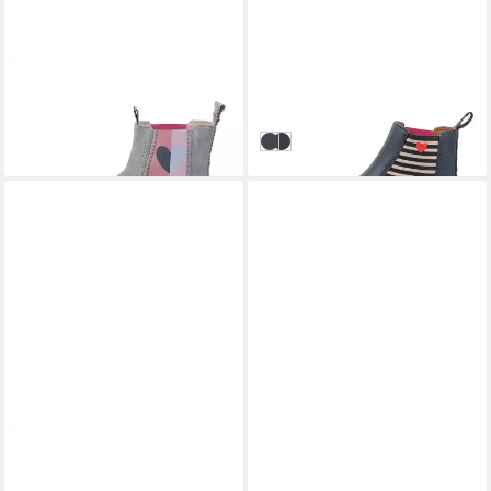
CRICKIT
CRICKIT
TEA Chelseaboots
SIMBA Chelseaboots
159,95 €
174,95 €
UVP
199,95 €
Blau
Schwarz
-20%
CRICKIT
CRICKIT
PARIA Sneaker
SILVIA Sneaker
164,95 €
139,95 €
UVP
164,95 €