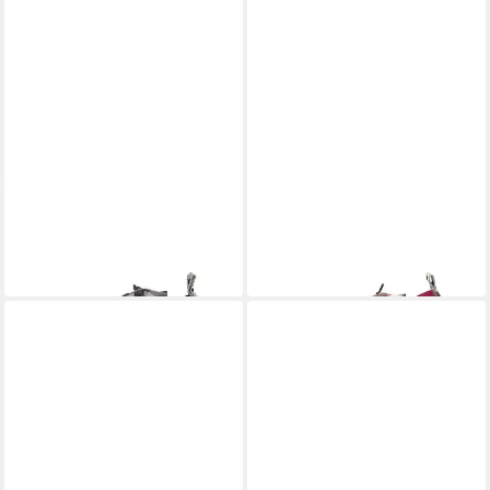
CRICKIT
CRICKIT
PARIA Sneaker
PARIA Sneaker
139,95 €
131,95 €
UVP
164,95 €
UVP
164,95 €
-15%
-20%