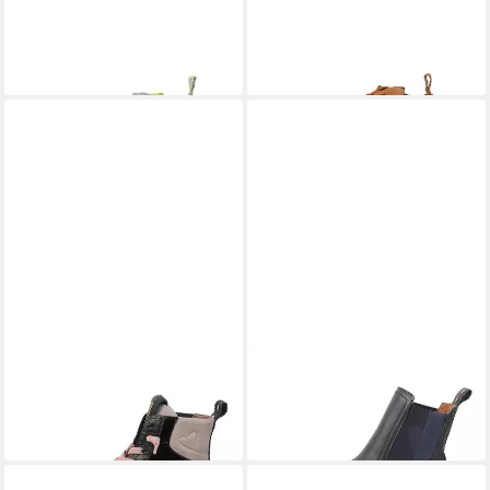
OAKLI Sneaker
PARIA Sneaker
ab 164,95 €
139,95 €
UVP
164,95 €
-15%
CRICKIT
CRICKIT
SOLE Sneaker
SISSY Chelseaboots
194,95 €
121,95 €
UVP
174,95 €
-30%