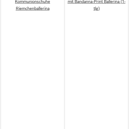
Kommunionschuhe
mit Bandanna-Print Ballerina (1-
Riemchenballerina
tlg)