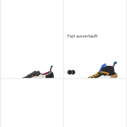
Fast ausverkauft
CRICKIT
CRICKIT
PARIA Sneaker
REBEKA Sneaker
174,95 €
74,95 €
UVP
194,95 €
-62%
Schwarz Weiß
Rosa Orange