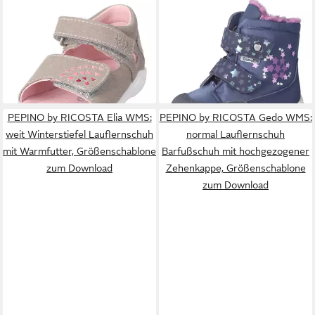
PEPINO BY RICOSTA
Tiana
PEPINO BY RICOSTA
Milena
WMS: mittel Sandale
WMS: mittel Winterstiefel
ab 54,70 €
ab 35,75 €
Babyschuh, Sandale mit
UVP
64,95 €
Babyschuh mit Warmfutter
UVP
79,95 €
Stickerei, Größenschabole
-16%
und Sympatex,
-55%
zum Download
Größenschablone zum
+1
Download
PEPINO by RICOSTA Elia WMS:
PEPINO by RICOSTA Gedo WMS:
weit Winterstiefel Lauflernschuh
normal Lauflernschuh
mit Warmfutter, Größenschablone
Barfußschuh mit hochgezogener
zum Download
Zehenkappe, Größenschablone
zum Download