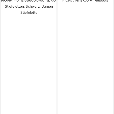
MOMA Moma 88603C-KU NERO,
MOMA Minsk_U Ankleboots
Stiefeletten, Schwarz, Damen
Stiefelette