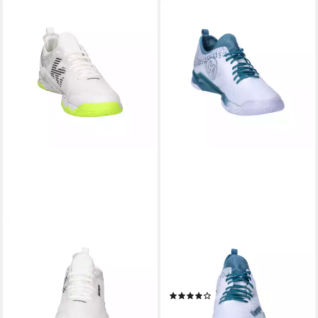
KEMPA
KEMPA
Kempa Herren
Kempa Herren
Handballschuhe Wing Lite 3.0
Handballschuhe WING LITE
Hallenschuh
2.0 Hallenschuh
(2)
ab 110,49 €
UVP
150,00 €
ab 89,99 €
UVP
149,99 €
-26%