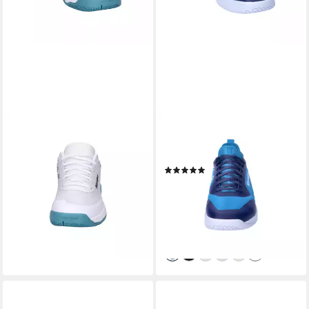
KEMPA
KEMPA
Kempa Kinder Handballschuhe
Kempa Kinder Handballschuhe
Wing 3.0 Jr Hallenschuh
Kourtfly Jr. Hallenschuh
(2)
ab 65,00 €
ab 38,99 €
UVP
64,99 €
-40%
lieferbar - in 2-3 Werktagen bei dir
lieferbar - in 2-3 Werktagen bei dir
+3