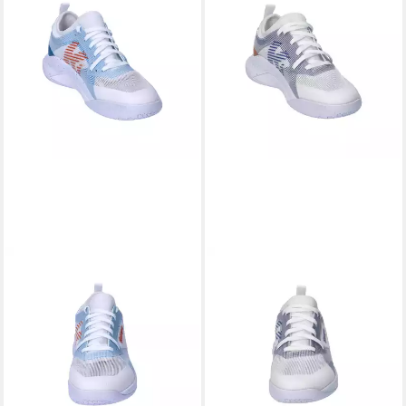
KEMPA
KEMPA
Kempa Herren
Kempa Damen
Handballschuhe Kourtfly
Handballschuhe Kourtfly W
Hallenschuh
Hallenschuh
ab 95,99 €
ab 95,99 €
UVP
159,99 €
UVP
159,99 €
-40%
-40%