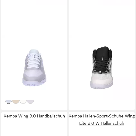
KEMPA
KEMPA
Kempa Damen
Kempa Herren
Handballschuhe Kourtfly Two
Handballschuhe Kourtfly Mid
W Hallenschuh
Hallenschuh
ab 71,99 €
180,00 €
UVP
129,99 €
-45%
lieferbar - in 2-3 Werktagen bei dir
lieferbar - in 2-3 Werktagen bei dir
Kempa Wing 3.0 Handballschuh
Kempa Hallen-Sport-Schuhe Wing
Lite 2.0 W Hallenschuh