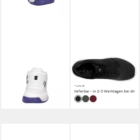
KEMPA
KEMPA
Kempa Damen
Schuhe K-FLOAT Hallenschuh
(2)
Handballschuhe Wing 3.0 W
ab 39,99 €
UVP
79,99 €
Hallenschuh
-50%
ab 84,59 €
UVP
110,00 €
lieferbar - in 2-3 Werktagen bei dir
-23%
lieferbar - in 6-8 Werktagen bei dir