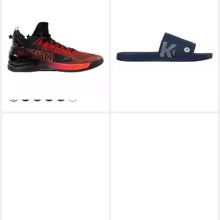
KEMPA
KEMPA
Hallen-Sport-Schuhe ATTACK
Schuhe Badepantolette Kids
MID Hallenschuh
Badepantolette (1-tlg)
(1)
schnelltrocknend
89,99 €
UVP
159,99 €
ab 25,00 €
-44%
lieferbar - in 2-3 Werktagen bei dir
lieferbar - in 2-3 Werktagen bei dir
+2