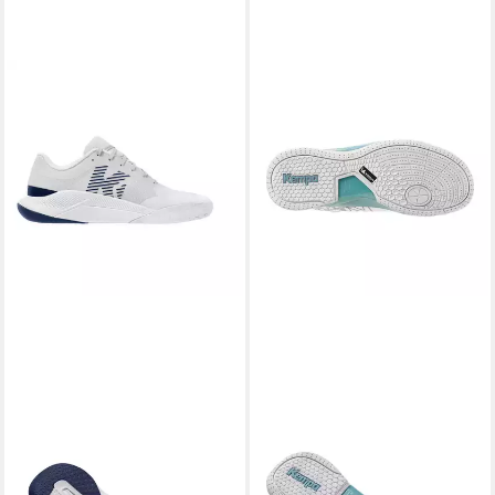
KEMPA
KEMPA
Kourtfly Two Handballschuh
Hallen-Sport-Schuhe Attack
67,85 €
UVP
129,99 €
Pro 2.0 W Game Changer