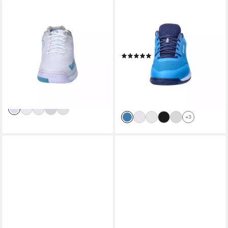
KEMPA
KEMPA
Kempa Damen
Kempa Unisex
Handballschuhe WING 2.0
Handballschuhe Kourtfly
Hallenschuh
Three Hallenschuh
(3)
ab 71,99 €
UVP
119,99 €
ab 47,99 €
UVP
89,99 €
-40%
-47%
lieferbar - in 2-3 Werktagen bei dir
lieferbar - in 2-3 Werktagen bei dir
+3