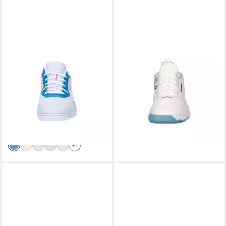
KEMPA
KEMPA
Kempa Damen
Kempa Damen
Handballschuhe Kourtfly
Handballschuhe Wing Lite 3.0
Three W Hallenschuh
W Hallenschuh
ab 47,99 €
ab 110,49 €
UVP
89,99 €
UVP
150,00 €
-47%
-26%
lieferbar - in 6-8 Werktagen bei dir
lieferbar - in 2-3 Werktagen bei dir
+1