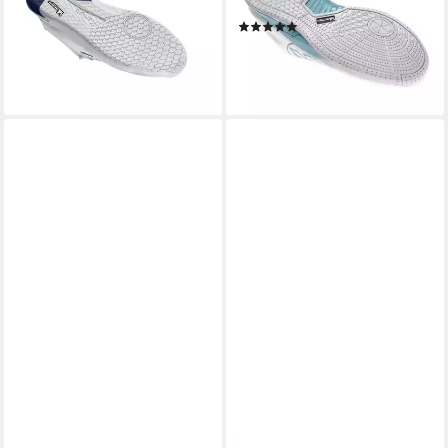
-48%
Hallenschuh
lieferbar - in 3-4 Werktagen bei dir
(1)
69,99 €
UVP
139,99 €
-50%
lieferbar - in 2-3 Werktagen bei dir