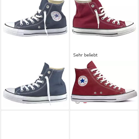
Sehr beliebt
CONVERSE
Chuck Taylor All
CONVERSE
Chuck Taylor All
Star Core Hi Sneaker
Star Hi Sneaker
59,99 €
59,99 €
UVP
75,00 €
UVP
75,00 €
-20%
-20%