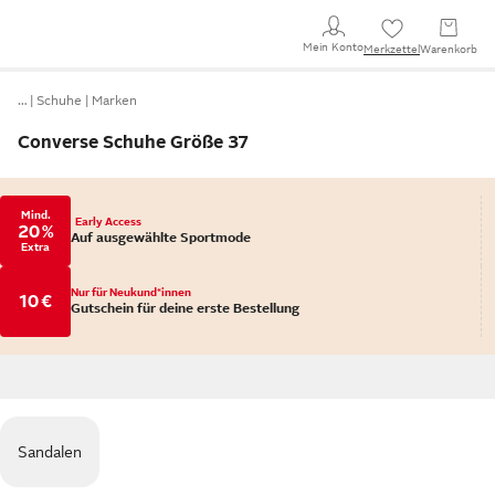
Mein Konto
Merkzettel
Warenkorb
…
Schuhe
Marken
Converse Schuhe Größe 37
Mind.
Early Access
20 %
Auf ausgewählte Sportmode
Extra
Nur für Neukund*innen
10 €
Gutschein für deine erste Bestellung
Sandalen