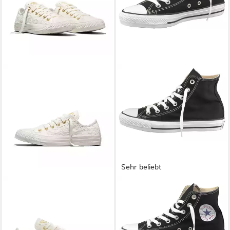
Sehr beliebt
CONVERSE
CHUCK TAYLOR
CONVERSE
Chuck Taylor All
ALL STAR LACE Sneaker
Star Core Hi Sneaker
74,99 €
ab 59,99 €
UVP
75,00 €
-20%