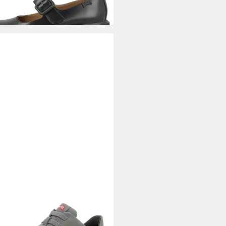
ER
le Sneaker
93,90 €