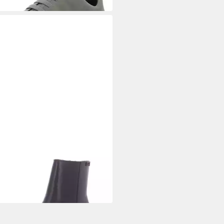
ER
r - Biker-Bootie - bordo
elette
68,00 €