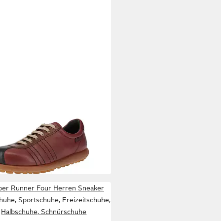
ER
er K201758-007 Pelotas -
n Freizeitschuhe - Burgundy
00 €
ker
er Runner Four Herren Sneaker
huhe, Sportschuhe, Freizeitschuhe,
Halbschuhe, Schnürschuhe