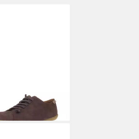
ER
er 17665 Peu Cami - Herren
e Freizeitschuhe - 011 Sneaker
90 €