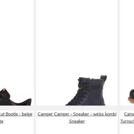
CAMPER
CAMP
r Turnschuhe,
Camper - MIDCut Bootie - schwarz
Camp
schuhe,
Stiefelette
Dame
160,00 €
176,
huhe
Snea
 €
t Bootie - beige
Camper Camper - Sneaker - weiss kombi
Camp
te
Sneaker
Turnsc