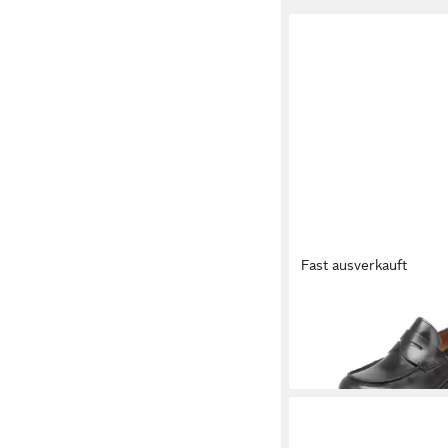
Fast ausverkauft
CAMPER
Camper K201425-002 
Schuhe Halbschuhe - 
180,00 €