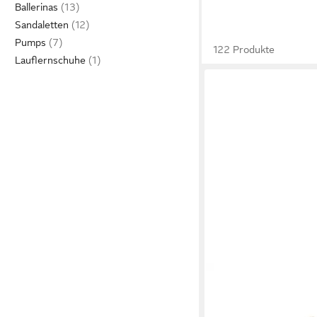
Ballerinas
Sandaletten
Pumps
122 Produkte
Lauflernschuhe
CAMPER
Runner Twentyfive D
Turnschuhe, Sportsch