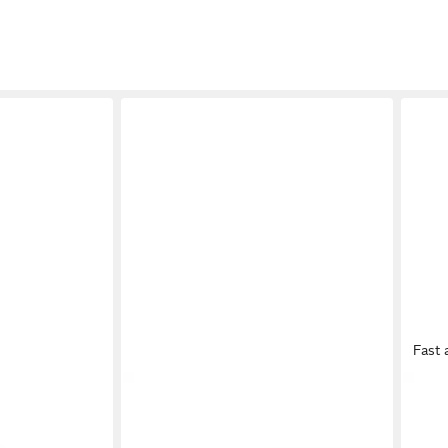
Fast 
CAMPER
CAMP
amen Sneaker
Runner Four Herren Schnürschuh
Runn
uhe,
Sneaker, Turnschuhe, Sportschuhe,
Turn