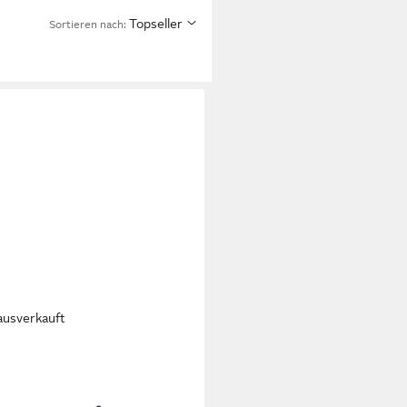
Topseller
Sortieren nach:
ausverkauft
ER
er Twentyfive Herren Sneaker
schuhe, Sportschuhe,