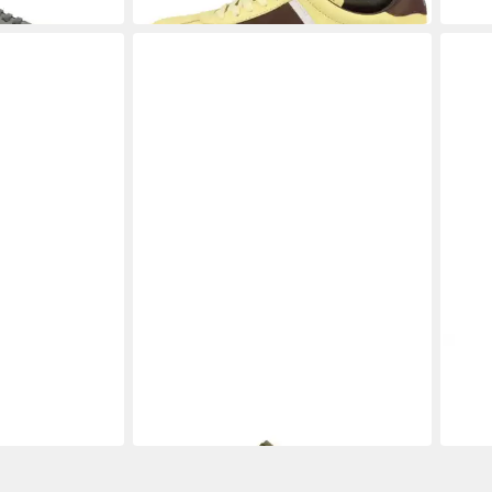
CAMPER
CAMP
warz
Camper - Lluc Sandal - Grün
Campe
Pantolette
Stief
112,00 €
ab 1