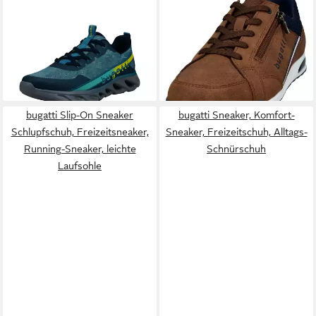
BUGATTI
Sneaker Runner
BUGATTI
Sneaker,
Sneaker, Freizeitschuh, Slip-
Schnürschuh, Halbschuh,
ab 54,95 €
ab 53,96 €
on Sneaker mit Elastiksenkeln
UVP
79,95 €
Freizeitschuh mit
-31%
Kontrastbesätzen
bugatti Slip-On Sneaker
bugatti Sneaker, Komfort-
Schlupfschuh, Freizeitsneaker,
Sneaker, Freizeitschuh, Alltags-
Running-Sneaker, leichte
Schnürschuh
Laufsohle