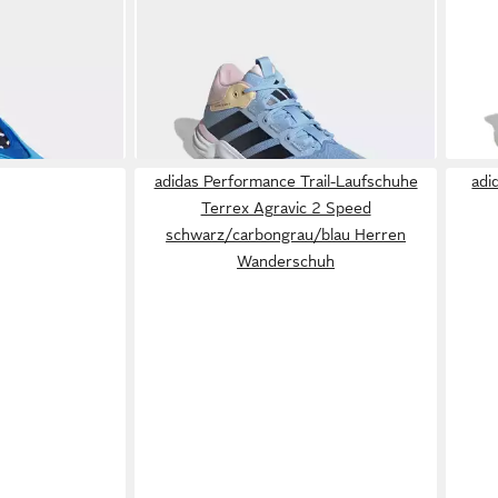
NCE
DAME 9
ADIDAS PERFORMANCE
COURT
ADI
STABIL Hallenschuh Handballschuh
Allco
79,15 €
114,
UVP
110,00 €
Herr
-28%
-23
adidas Performance Trail-Laufschuhe
adi
Terrex Agravic 2 Speed
schwarz/carbongrau/blau Herren
Wanderschuh