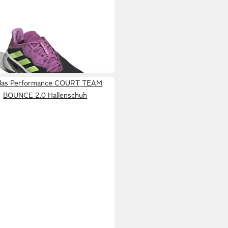
DAS PERFORMANCE
Barricade
urt (Stabil) carbongrau/lila
90 €
en Tennisschuh
UVP
150,00 €
%
das Performance COURT TEAM
BOUNCE 2.0 Hallenschuh