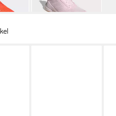
+5
kel