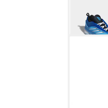
ADIDAS PERFORMA
Basketballschuh
63,99 €
UVP
120,00 €
-47%