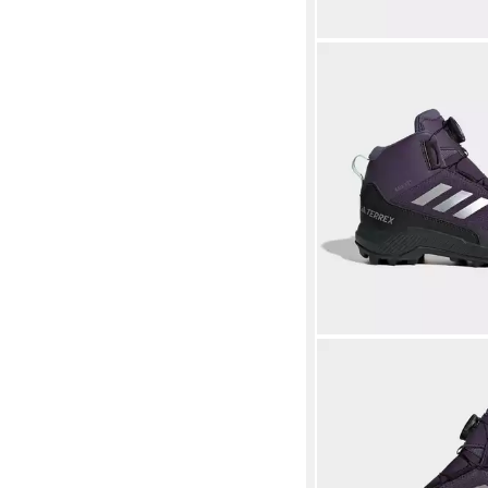
ADIDAS TERREX
WIN
RAIN.RDY Winterboot
ab 73,99 €
UVP
120,00
-38%