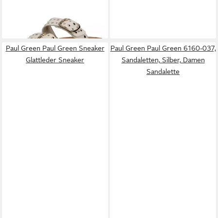
Lederimitat Pantolette
Sandaletten, Weiß, Damen
ab 110,95 €
113,95 €
Sandalette
UVP
139,90 €
UVP
139,90 €
-21%
-19%
Paul Green Paul Green Sneaker
Paul Green Paul Green 6160-037,
Glattleder Sneaker
Sandaletten, Silber, Damen
Sandalette