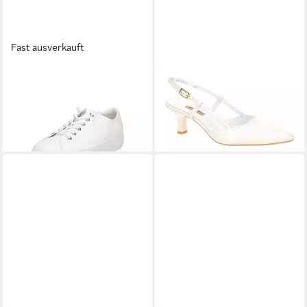
Fast ausverkauft
PAUL GREEN
PAUL GREEN
Paul Green Damen Sneaker
7992-119 Slingpumps
ab 120,15 €
weiß Sneaker
UVP
149,90 €
ab 123,49 €
UVP
164,99 €
-20%
-25%