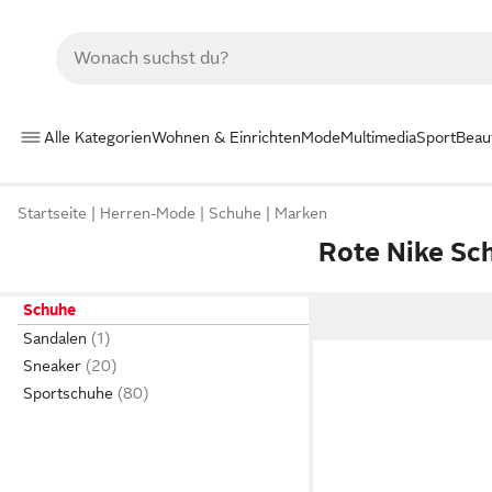
Alle Kategorien
Wohnen & Einrichten
Mode
Multimedia
Sport
Beau
Startseite
Herren-Mode
Schuhe
Marken
Rote Nike Sc
Schuhe
Sandalen
Sneaker
Sportschuhe