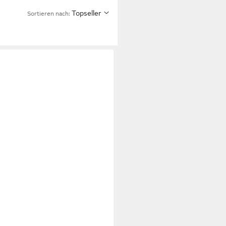
Topseller
Sortieren nach:
E
W REVOLUTION 8 SE
schuh
2,99 €
UVP
64,99 €