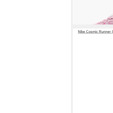
ab 41,99 €
UVP
49,99 €
-16%
+1
Nike Cosmic Runner 