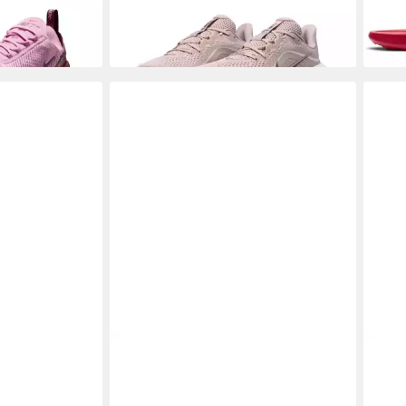
-11%
+2
Victori One
NIKE SPORTSWEAR
REACTX
NIK
REJUVEN8 Sneaker
Lauf
ab 60,99 €
ab 6
UVP
69,99 €