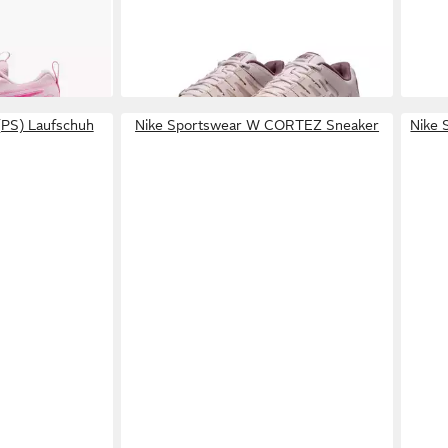
ab 4
Hartp
+1
Juge
-18%
(PS) Laufschuh
Nike Sportswear W CORTEZ Sneaker
Nike