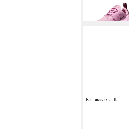
+1
Fast ausverkauft
NIKE SPORTSWEAR
Sneaker
ab 32,99 €
UVP
37,99 €