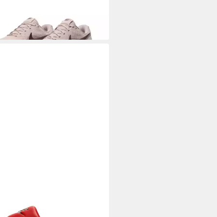
E SPORTSWEAR
VICTORI ONE
E Badesandale Badelatschen
3,99 €
UVP
37,99 €