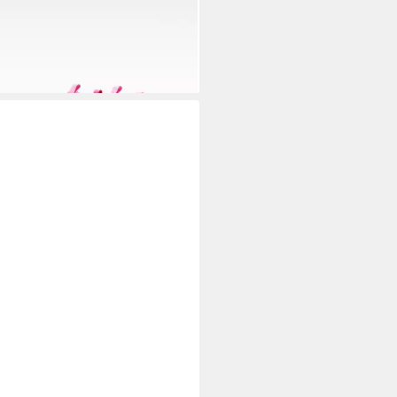
9 €
E
JR PHANTOM 6 LOW CLUB
H Fußballschuh für synthetische