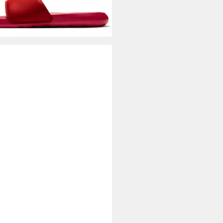
+10
E
W DOWNSHIFTER 14 SE
schuh
2,99 €
UVP
69,99 €