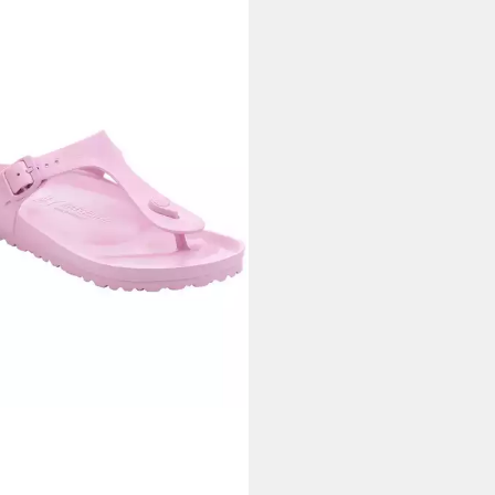
KENSTOCK
1027352
enstock Gizeh Sandale
5 €