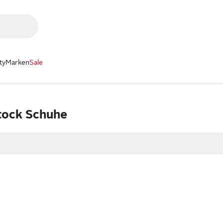
ty
Marken
Sale
tock Schuhe