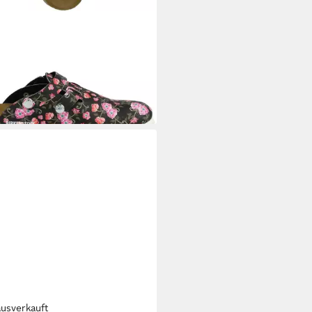
KENSTOCK
Kay SL Clog in
chiedenen Mustern
9,90 €
+4
ausverkauft