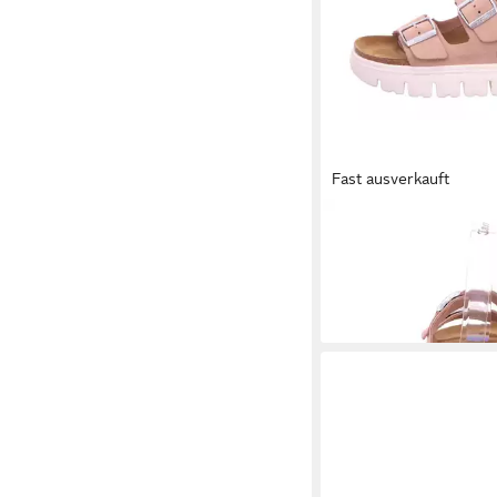
Fast ausverkauft
BIRKENSTOCK
Arizo
Chunky[Slipper] Stiefe
120,00 €