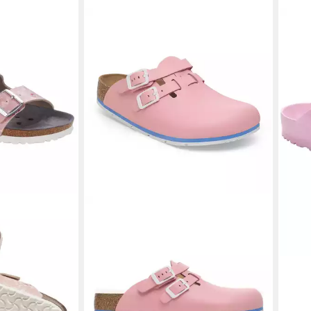
BIR
Birk
69,9