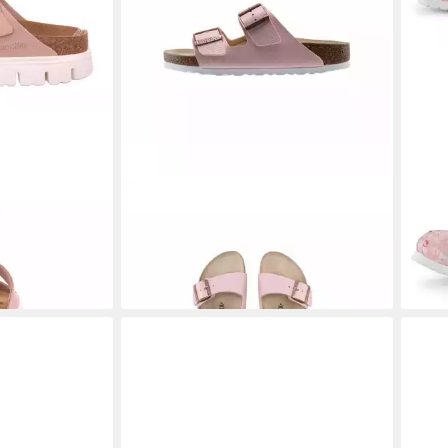
na PAP
BIRKENSTOCK
Birkenstock - Arizona
BIR
l
BS - Rosa Slipper
Flow
95,00 €
ab 8