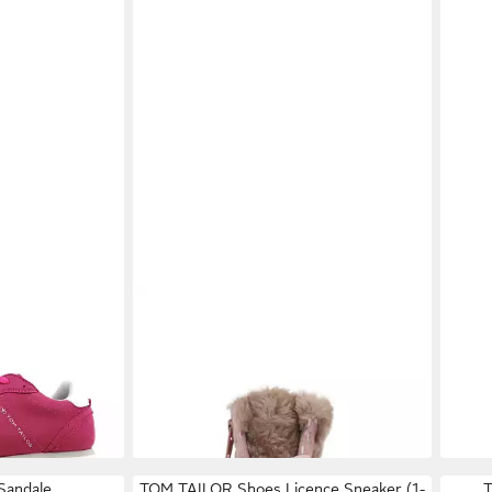
chuh
TOM TAILOR
Tom Tailor Winter
TOM
Boots Stiefel
(1-t
ab 47,99 €
44,9
UVP
55,99 €
-14%
-10%
Sandale
TOM TAILOR Shoes Licence Sneaker (1-
T