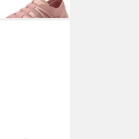
+4
 TAILOR
Tom Tailor Sneaker
Sneaker
0,95 €
UVP
59,99 €
%