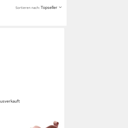
Topseller
Sortieren nach:
ausverkauft
 TAILOR
Slipper
9,95 €
UVP
49,99 €
%