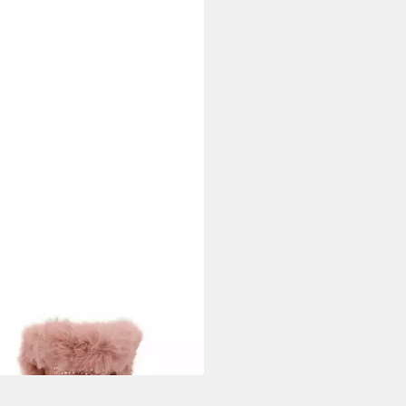
 TAILOR
Tom Tailor Short Boots
el
1,99 €
UVP
49,99 €