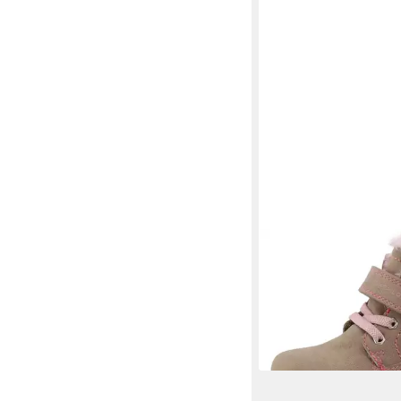
TOM TAILOR
Winterbo
Ausstattung
ab 21,98 €
UVP
45,99 €
-52%