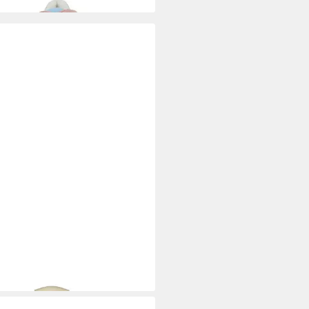
 TAILOR
Tom Tailor Sneaker
Sneaker (1-tlg)
9,99 €