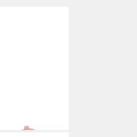
 TAILOR
Tom Tailor Sneaker
Sneaker (1-tlg)
9 €
+1