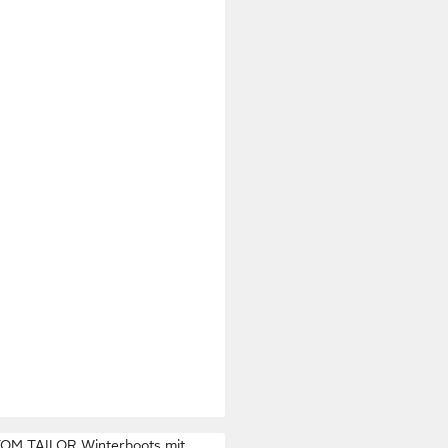
 TAILOR
Shoes Licence Sneaker
lg) Sneaker mit Colour-Blocking
9 €
UVP
49,99 €
OM TAILOR Winterboots mit