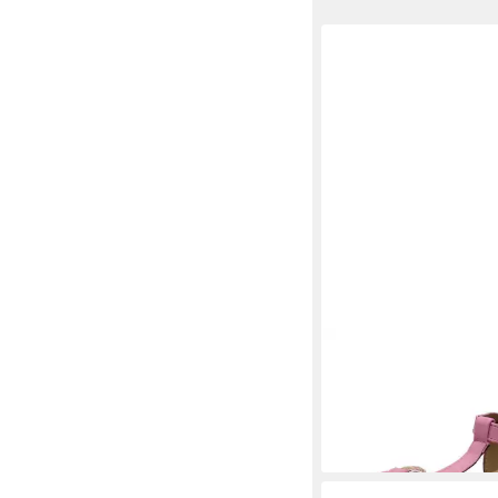
TOM TAILOR
Sandale
19,95 €
UVP
39,99 €
-50%