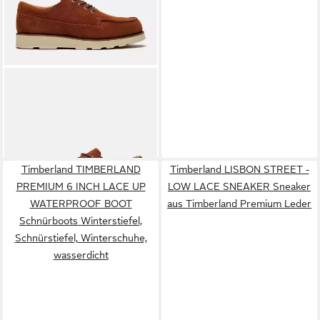
TIMBERLAND
BRITTON
MILLS - LACE UP SHOE
ab 143,99 €
Schnürschuh
UVP
155,00 €
-7%
Timberland TIMBERLAND
Timberland LISBON STREET -
PREMIUM 6 INCH LACE UP
LOW LACE SNEAKER Sneaker
WATERPROOF BOOT
aus Timberland Premium Leder
Schnürboots Winterstiefel,
Schnürstiefel, Winterschuhe,
wasserdicht