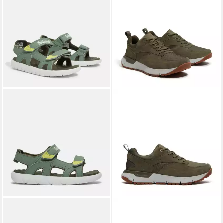
TIMBERLAND
PERKINS ROW
TIMBERLAND
Voyager Park
BACKSTRAP SANDAL
LOW LACE UP SNEAKER