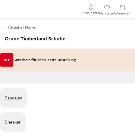
Mein Konto
Merkzettel
Warenkorb
…
Schuhe
Marken
Grüne Timberland Schuhe
10 €
Gutschein für deine erste Bestellung
Sandalen
Sneaker