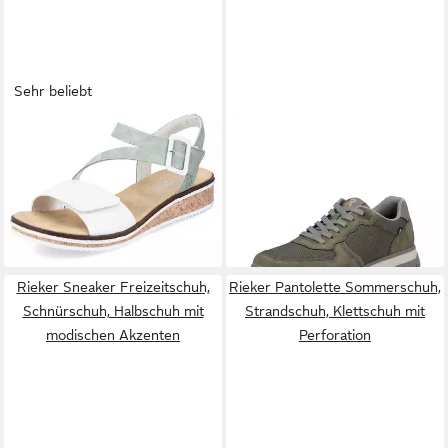
Sehr beliebt
RIEKER
Riemchensandale
RIEKER
Sneaker
Sommerschuh, Sandalette,
Schnürschuh, Halbschuh,
ab 47,45 €
ab 71,95 €
Keilabsatz, mit
Freizeitsneaker mit
UVP
79,95 €
asymmetrischem Riemchen
Profilsohle
-10%
Rieker Sneaker Freizeitschuh,
Rieker Pantolette Sommerschuh,
Schnürschuh, Halbschuh mit
Strandschuh, Klettschuh mit
modischen Akzenten
Perforation