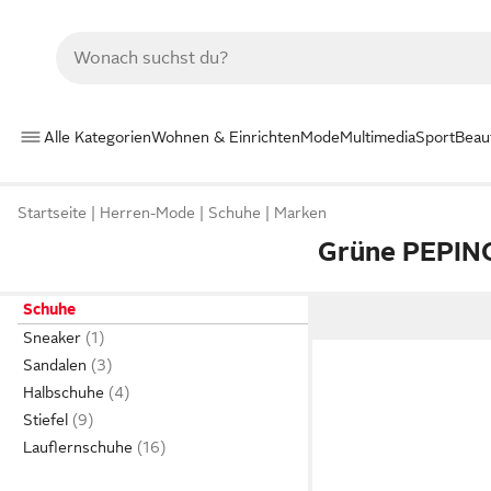
Alle Kategorien
Wohnen & Einrichten
Mode
Multimedia
Sport
Beau
Startseite
Herren-Mode
Schuhe
Marken
Grüne PEPIN
Schuhe
Sneaker
Sandalen
Halbschuhe
Stiefel
Lauflernschuhe