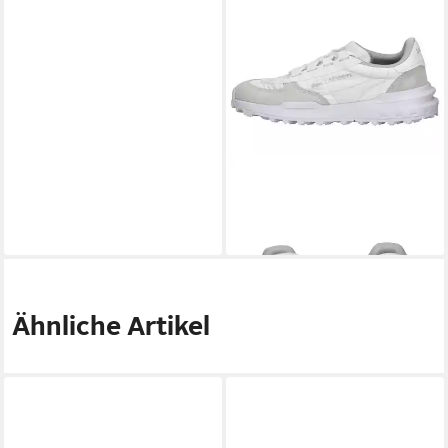
LACOSTE
lacoste Sneaker
Veloursleder/Textil Sneaker
120,00 €
Ähnliche Artikel