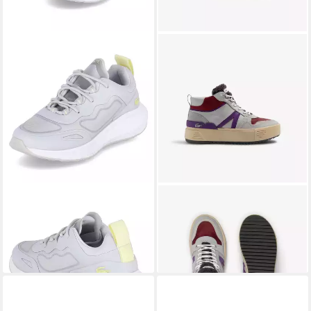
LACOSTE
Low Sneaker
LACOSTE
L002 WNTR MID
ACTIVE Sneaker
223 1 CFA Sneaker
90,97 €
74,99 €
UVP
129,95 €
UVP
150,00 €
-30%
-50%