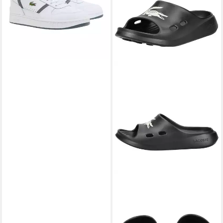
LACOSTE
lacoste Pantoletten
Lederimitat Pantolette
43,95 €
UVP
49,98 €
-12%