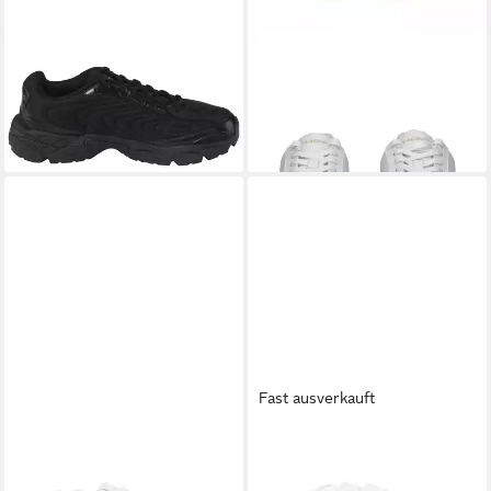
LACOSTE
LACOSTE STORM
LACOSTE
lacoste Sneaker
96 2K LITE Sneaker
Lederimitat Sneaker
98,99 €
100,00 €
UVP
110,00 €
-10%
Fast ausverkauft
LACOSTE
T-Clip Set
LACOSTE
T-Clip Set
Sneakers Kinder Tennis
Sneakers Kinder Tennis Kids