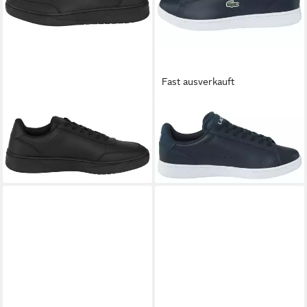
Fast ausverkauft
LACOSTE
COURT PRO
LACOSTE
LACOSTE
Sneaker
CARNABY Sneaker
ab 93,95 €
109,99 €