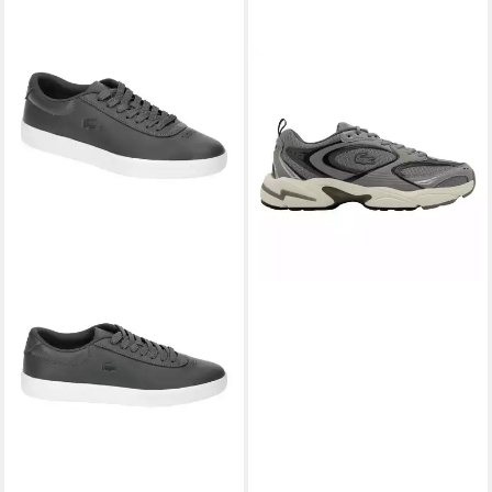
LACOSTE
Herren Storm 96
Sneakers Sneaker
119,95 €