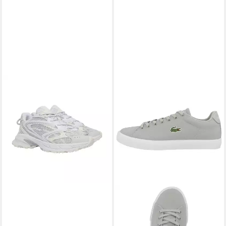
LACOSTE
Herren L003 Neo
Shot Sneakers Sneaker
125,90 €