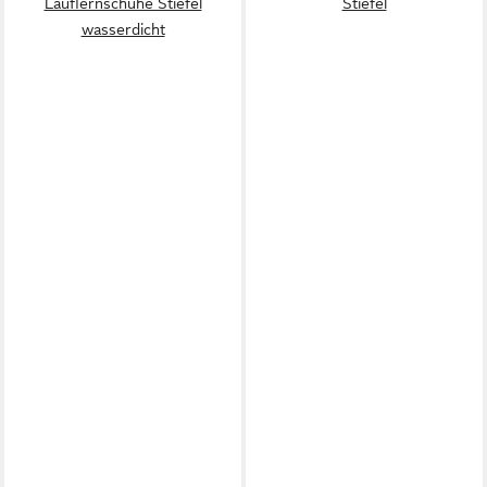
Lauflernschuhe Stiefel
Stiefel
wasserdicht