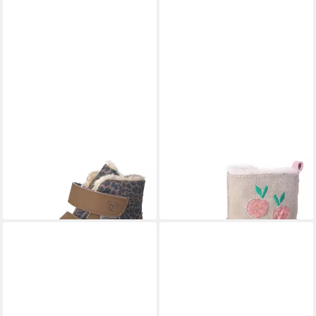
PEPINO BY RICOSTA
MONIA
PEPINO BY RICOSTA
COSY -
- Winterboots Stiefel
Winterboots Stiefel
89,95 €
99,95 €