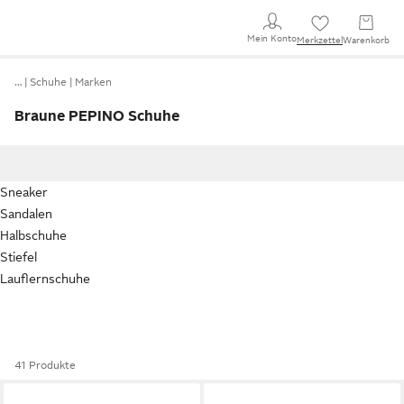
Mein Konto
Merkzettel
Warenkorb
…
Schuhe
Marken
Braune PEPINO Schuhe
Sneaker
Sandalen
Halbschuhe
Stiefel
Lauflernschuhe
41 Produkte